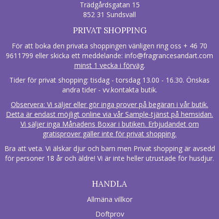
Trädgårdsgatan 15
852 31 Sundsvall
PRIVAT SHOPPING
För att boka den privata shoppingen vänligen ring oss + 46 70
9611799 eller skicka ett meddelande:
info@fragrancesandart.com
minst 1 vecka i förväg
.
Tider för privat shopping: tisdag - torsdag 13.00 - 16.30. Önskas
andra tider - vv.kontakta butik.
Observera: Vi säljer eller gör inga prover på begäran i vår butik.
Detta är endast möjligt online via vår Sample-tjänst på hemsidan.
Vi säljer inga Månadens Boxar i butiken. Erbjudandet om
gratisprover gäller inte för privat shopping.
Bra att veta. Vi älskar djur och barn men Privat shopping är avsedd
för personer 18 år och äldre! Vi är inte heller utrustade för husdjur.
HANDLA
Allmäna villkor
Doftprov