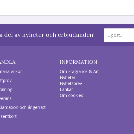
a del av nyheter och erbjudanden!
ANDLA
INFORMATION
mäna villkor
Om Fragrance & Art
Nyheter
ftprov
Nyhetsbrev
talning
Länkar
Om cookies
verans
klamation och ångerrätt
esentkort