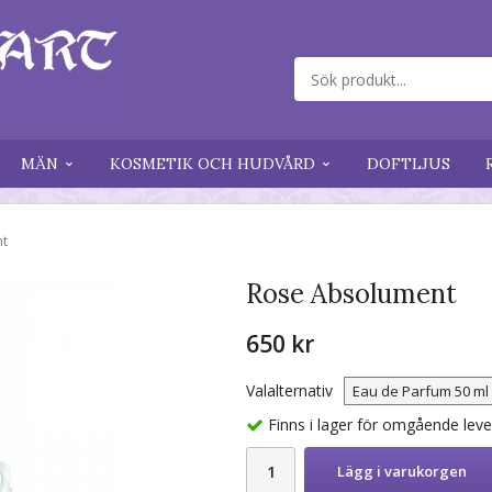
MÄN
KOSMETIK OCH HUDVÅRD
DOFTLJUS
nt
Rose Absolument
650 kr
Valalternativ
Finns i lager för omgående lev
Lägg i varukorgen