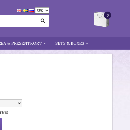
0
REA & PRESENTKORT
SETS & BOXES
erans