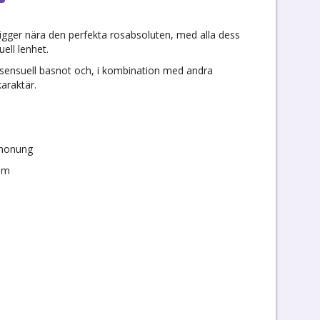
gger nära den perfekta rosabsoluten, med alla dess
ell lenhet.
sensuell basnot och, i kombination med andra
araktär.
 honung
num