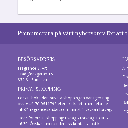
Prenumerera på vårt nyhetsbrev för att t
BESÖKSADRESS
H
Fragrance & Art
All
Trädgårdsgatan 15
Do
852 31 Sundsvall
Be
PRIVAT SHOPPING
Le
För att boka den privata shoppingen vänligen ring
Re
oss + 46 70 9611799 eller skicka ett meddelande:
info@fragrancesandart.com
minst 1 vecka i förväg
.
Pr
Tider för privat shopping: tisdag - torsdag 13.00 -
16.30. Önskas andra tider - vv.kontakta butik.