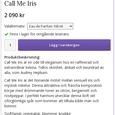
Call Me Iris
2 090 kr
Valalternativ
Finns i lager för omgående leverans
Lägg i varukorgen
Produktbeskrivning:
Call Me Iris är en ode till elegansen hos en raffinerad och
extraordinär kvinna. Tidlös skönhet, älskad och beundrad av
alla, som Audrey Hepburn.
Call Me Iris är det hisnande mötet mellan sensuell iris och
mystisk rökelse. Denna attraktiva och fräscha komposition
börjar med drömmande toner av citron, bergamott och
rosépeppar. I perfekt harmoni utvecklar denna doft sitt
oförglömliga spår som kommer att tilltala både män och
kvinnor.
Doftfamilj: orientalisk, blommig, kryddig