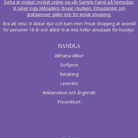
Detta är endast möjligt online via vår Sample-tjänst på hemsidan.
Vi säljer inga Månadens Boxar i butiken. Erbjudandet om
gratisprover gäller inte för privat shopping.
Bra att veta. Vi älskar djur och barn men Privat shopping är avsedd
för personer 18 år och äldre! Vi är inte heller utrustade för husdjur.
HANDLA
Allmäna villkor
Doftprov
Betalning
Leverans
Reklamation och ångerrätt
Presentkort