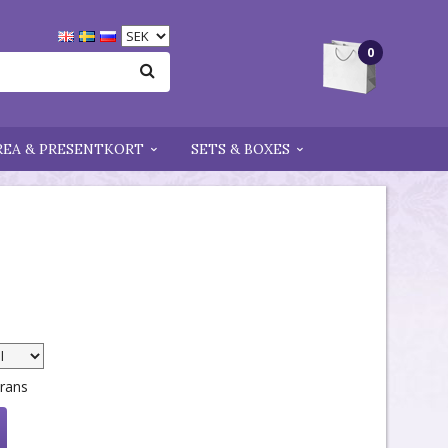
0
REA & PRESENTKORT
SETS & BOXES
erans