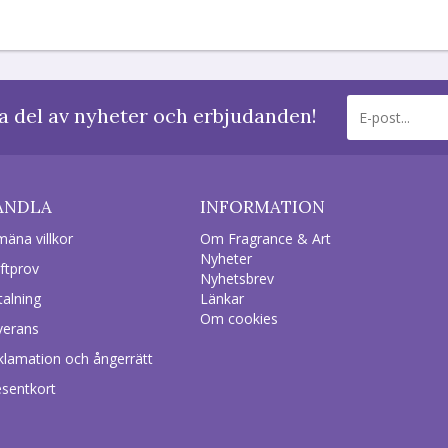
a del av nyheter och erbjudanden!
ANDLA
INFORMATION
mäna villkor
Om Fragrance & Art
Nyheter
ftprov
Nyhetsbrev
talning
Länkar
Om cookies
verans
klamation och ångerrätt
esentkort