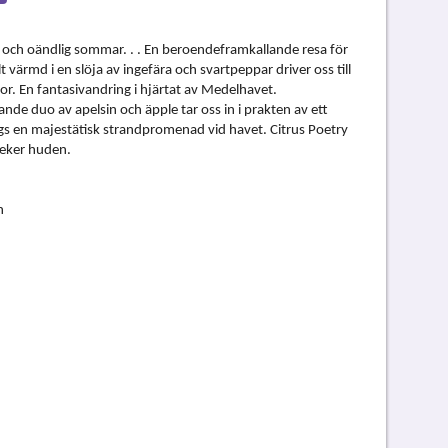
 och oändlig sommar. . . En beroendeframkallande resa för
ilt värmd i en slöja av ingefära och svartpeppar driver oss till
lor. En fantasivandring i hjärtat av Medelhavet.
nde duo av apelsin och äpple tar oss in i prakten av ett
ängs en majestätisk strandpromenad vid havet. Citrus Poetry
meker huden.
n