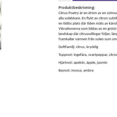
Produktbeskrivning:
Citrus Poetry är en dröm av en sötma
alla solälskare. En flykt av citron subt
en tidlös plats där tiden mäts av käns
Vibrationerna som bildas av en gnistra
landskap där citrusodlingar följer, l
framkallar värmen från solen som s
Doftfamilj: citrus, kryddig
Toppnot: ingefära, svartpeppar, citro
Hjärtnot: apelsin, äpple, jasmin
Basnot: mossa, ambra