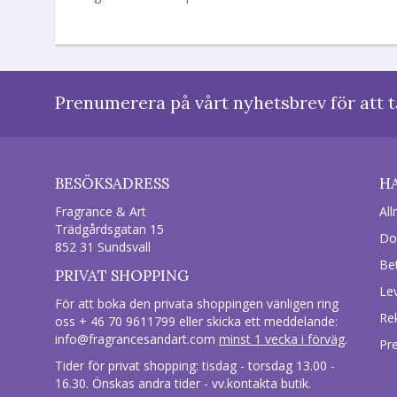
Prenumerera på vårt nyhetsbrev för att t
BESÖKSADRESS
H
Fragrance & Art
All
Trädgårdsgatan 15
Do
852 31 Sundsvall
Be
PRIVAT SHOPPING
Le
För att boka den privata shoppingen vänligen ring
Re
oss + 46 70 9611799 eller skicka ett meddelande:
info@fragrancesandart.com
minst 1 vecka i förväg
.
Pr
Tider för privat shopping: tisdag - torsdag 13.00 -
16.30. Önskas andra tider - vv.kontakta butik.