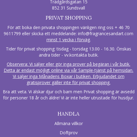
Trädgårdsgatan 15
852 31 Sundsvall
PRIVAT SHOPPING
För att boka den privata shoppingen vänligen ring oss + 46 70
9611799 eller skicka ett meddelande:
info@fragrancesandart.com
minst 1 vecka i förväg
.
Tider för privat shopping: tisdag - torsdag 13.00 - 16.30. Önskas
andra tider - vv.kontakta butik.
Observera: Vi säljer eller gör inga prover på begäran i vår butik.
Detta är endast möjligt online via vår Sample-tjänst på hemsidan.
Vi säljer inga Månadens Boxar i butiken. Erbjudandet om
gratisprover gäller inte för privat shopping.
Bra att veta. Vi älskar djur och barn men Privat shopping är avsedd
för personer 18 år och äldre! Vi är inte heller utrustade för husdjur.
HANDLA
Allmäna villkor
Doftprov