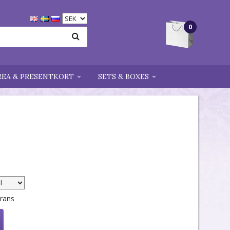
0
REA & PRESENTKORT
SETS & BOXES
erans