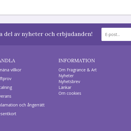
a del av nyheter och erbjudanden!
ANDLA
INFORMATION
mäna villkor
Om Fragrance & Art
Nyheter
ftprov
Nyhetsbrev
talning
Länkar
Om cookies
verans
klamation och ångerrätt
esentkort