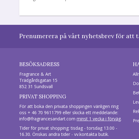
Prenumerera på vårt nyhetsbrev för att t
BESÖKSADRESS
H
Fragrance & Art
All
Trädgårdsgatan 15
Do
852 31 Sundsvall
Be
PRIVAT SHOPPING
Le
För att boka den privata shoppingen vänligen ring
Re
oss + 46 70 9611799 eller skicka ett meddelande:
info@fragrancesandart.com
minst 1 vecka i förväg
.
Pr
Tider för privat shopping: tisdag - torsdag 13.00 -
16.30. Önskas andra tider - vv.kontakta butik.