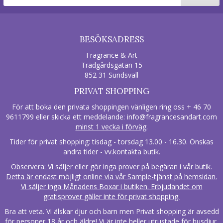
BESÖKSADRESS
Fragrance & Art
Trädgårdsgatan 15
852 31 Sundsvall
PRIVAT SHOPPING
För att boka den privata shoppingen vänligen ring oss + 46 70
9611799 eller skicka ett meddelande:
info@fragrancesandart.com
minst 1 vecka i förväg
.
Tider för privat shopping: tisdag - torsdag 13.00 - 16.30. Önskas
andra tider - vv.kontakta butik.
Observera: Vi säljer eller gör inga prover på begäran i vår butik.
Detta är endast möjligt online via vår Sample-tjänst på hemsidan.
Vi säljer inga Månadens Boxar i butiken. Erbjudandet om
gratisprover gäller inte för privat shopping.
Bra att veta. Vi älskar djur och barn men Privat shopping är avsedd
för personer 18 år och äldre! Vi är inte heller utrustade för husdjur.