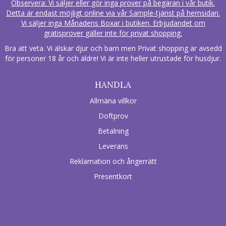
Observera: Vi säljer eller gör inga prover på begäran i vår butik.
Detta är endast möjligt online via vår Sample-tjänst på hemsidan.
Vi säljer inga Månadens Boxar i butiken. Erbjudandet om
gratisprover gäller inte för privat shopping.
Bra att veta. Vi älskar djur och barn men Privat shopping är avsedd
för personer 18 år och äldre! Vi är inte heller utrustade för husdjur.
HANDLA
Allmäna villkor
Doftprov
Betalning
Leverans
Reklamation och ångerrätt
Presentkort