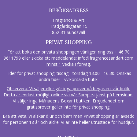
BESÖKSADRESS
Fragrance & Art
Trädgårdsgatan 15
852 31 Sundsvall
PRIVAT SHOPPING
För att boka den privata shoppingen vänligen ring oss + 46 70
9611799 eller skicka ett meddelande:
info@fragrancesandart.com
minst 1 vecka i förväg
.
Tider för privat shopping: tisdag - torsdag 13.00 - 16.30. Önskas
andra tider - vv.kontakta butik.
Observera: Vi säljer eller gör inga prover på begäran i vår butik.
Detta är endast möjligt online via vår Sample-tjänst på hemsidan.
Vi säljer inga Månadens Boxar i butiken. Erbjudandet om
gratisprover gäller inte för privat shopping.
Bra att veta. Vi älskar djur och barn men Privat shopping är avsedd
för personer 18 år och äldre! Vi är inte heller utrustade för husdjur.