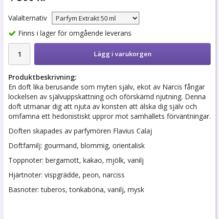
Valalternativ
Finns i lager för omgående leverans
Lägg i varukorgen
Produktbeskrivning:
En doft lika berusande som myten själv, ekot av Narcis fångar
lockelsen av självuppskattning och oförskämd njutning. Denna
doft utmanar dig att njuta av konsten att älska dig själv och
omfamna ett hedonistiskt uppror mot samhällets förväntningar.
Doften skapades av parfymören Flavius Calaj
Doftfamilj: gourmand, blommig, orientalisk
Toppnoter: bergamott, kakao, mjölk, vanilj
Hjärtnoter: vispgrädde, peon, narciss
Basnoter: tuberos, tonkaböna, vanilj, mysk