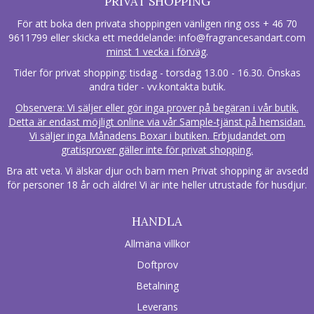
PRIVAT SHOPPING
För att boka den privata shoppingen vänligen ring oss + 46 70
9611799 eller skicka ett meddelande:
info@fragrancesandart.com
minst 1 vecka i förväg
.
Tider för privat shopping: tisdag - torsdag 13.00 - 16.30. Önskas
andra tider - vv.kontakta butik.
Observera: Vi säljer eller gör inga prover på begäran i vår butik.
Detta är endast möjligt online via vår Sample-tjänst på hemsidan.
Vi säljer inga Månadens Boxar i butiken. Erbjudandet om
gratisprover gäller inte för privat shopping.
Bra att veta. Vi älskar djur och barn men Privat shopping är avsedd
för personer 18 år och äldre! Vi är inte heller utrustade för husdjur.
HANDLA
Allmäna villkor
Doftprov
Betalning
Leverans