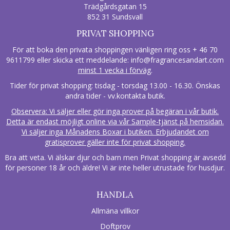
Trädgårdsgatan 15
852 31 Sundsvall
PRIVAT SHOPPING
För att boka den privata shoppingen vänligen ring oss + 46 70
9611799 eller skicka ett meddelande:
info@fragrancesandart.com
minst 1 vecka i förväg
.
Tider för privat shopping: tisdag - torsdag 13.00 - 16.30. Önskas
andra tider - vv.kontakta butik.
Observera: Vi säljer eller gör inga prover på begäran i vår butik.
Detta är endast möjligt online via vår Sample-tjänst på hemsidan.
Vi säljer inga Månadens Boxar i butiken. Erbjudandet om
gratisprover gäller inte för privat shopping.
Bra att veta. Vi älskar djur och barn men Privat shopping är avsedd
för personer 18 år och äldre! Vi är inte heller utrustade för husdjur.
HANDLA
Allmäna villkor
Doftprov