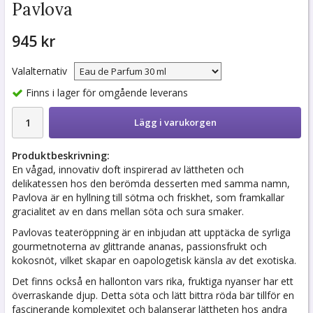
Pavlova
945 kr
Valalternativ
Finns i lager för omgående leverans
Lägg i varukorgen
Produktbeskrivning:
En vågad, innovativ doft inspirerad av lättheten och
delikatessen hos den berömda desserten med samma namn,
Pavlova är en hyllning till sötma och friskhet, som framkallar
gracialitet av en dans mellan söta och sura smaker.
Pavlovas teateröppning är en inbjudan att upptäcka de syrliga
gourmetnoterna av glittrande ananas, passionsfrukt och
kokosnöt, vilket skapar en oapologetisk känsla av det exotiska.
Det finns också en hallonton vars rika, fruktiga nyanser har ett
överraskande djup. Detta söta och lätt bittra röda bär tillför en
fascinerande komplexitet och balanserar lättheten hos andra