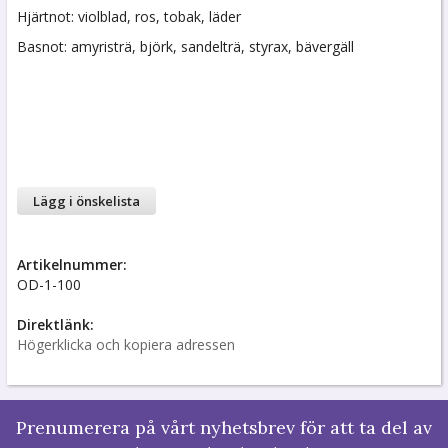
Hjärtnot: violblad, ros, tobak, läder
Basnot: amyristrä, björk, sandelträ, styrax, bävergäll
Lägg i önskelista
Artikelnummer:
OD-1-100
Direktlänk:
Högerklicka och kopiera adressen
Prenumerera på vårt nyhetsbrev för att ta del av