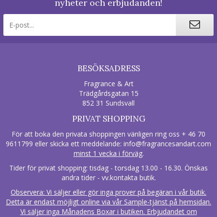
nyheter och erbjudanden!
BESÖKSADRESS
Fragrance & Art
Trädgårdsgatan 15
852 31 Sundsvall
PRIVAT SHOPPING
För att boka den privata shoppingen vänligen ring oss + 46 70
9611799 eller skicka ett meddelande:
info@fragrancesandart.com
minst 1 vecka i förväg
.
Tider för privat shopping: tisdag - torsdag 13.00 - 16.30. Önskas
andra tider - vv.kontakta butik.
Observera: Vi säljer eller gör inga prover på begäran i vår butik.
Detta är endast möjligt online via vår Sample-tjänst på hemsidan.
Vi säljer inga Månadens Boxar i butiken. Erbjudandet om