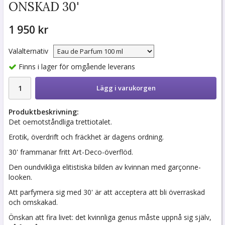
ONSKAD 30'
1 950 kr
Valalternativ
Finns i lager för omgående leverans
Lägg i varukorgen
Produktbeskrivning:
Det oemotståndliga trettiotalet.
Erotik, överdrift och fräckhet är dagens ordning.
30' frammanar fritt Art-Deco-överflöd.
Den oundvikliga elitistiska bilden av kvinnan med garçonne-
looken.
Att parfymera sig med 30' är att acceptera att bli överraskad
och omskakad.
Önskan att fira livet: det kvinnliga genus måste uppnå sig själv,