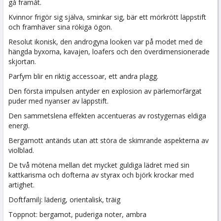
gå framåt.
Kvinnor frigör sig själva, sminkar sig, bär ett mörkrött läppstift
och framhäver sina rökiga ögon.
Resolut ikonisk, den androgyna looken var på modet med de
hängda byxorna, kavajen, loafers och den överdimensionerade
skjortan.
Parfym blir en riktig accessoar, ett andra plagg.
Den första impulsen antyder en explosion av pärlemorfärgat
puder med nyanser av läppstift.
Den sammetslena effekten accentueras av rostygernas eldiga
energi.
Bergamott antänds utan att störa de skimrande aspekterna av
violblad.
De två mötena mellan det mycket guldiga lädret med sin
kattkarisma och dofterna av styrax och björk krockar med
artighet.
Doftfamilj: läderig, orientalisk, träig
Toppnot: bergamot, puderiga noter, ambra