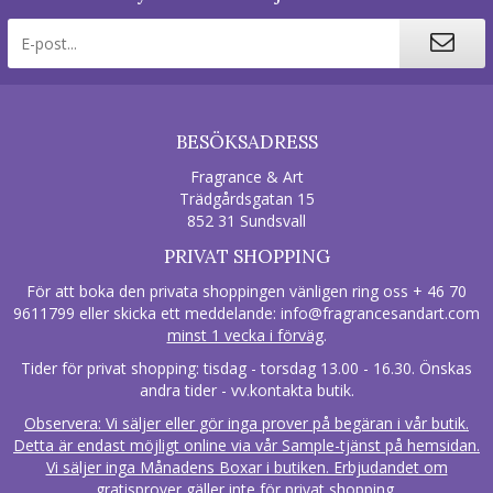
BESÖKSADRESS
Fragrance & Art
Trädgårdsgatan 15
852 31 Sundsvall
PRIVAT SHOPPING
För att boka den privata shoppingen vänligen ring oss + 46 70
9611799 eller skicka ett meddelande:
info@fragrancesandart.com
minst 1 vecka i förväg
.
Tider för privat shopping: tisdag - torsdag 13.00 - 16.30. Önskas
andra tider - vv.kontakta butik.
Observera: Vi säljer eller gör inga prover på begäran i vår butik.
Detta är endast möjligt online via vår Sample-tjänst på hemsidan.
Vi säljer inga Månadens Boxar i butiken. Erbjudandet om
gratisprover gäller inte för privat shopping.