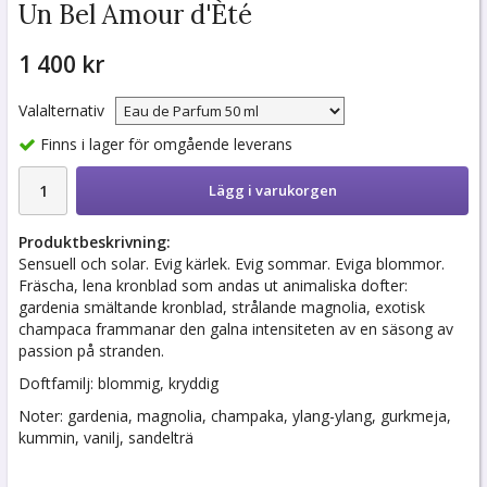
Un Bel Amour d'Èté
1 400 kr
Valalternativ
Finns i lager för omgående leverans
Lägg i varukorgen
Produktbeskrivning:
Sensuell och solar. Evig kärlek. Evig sommar. Eviga blommor.
Fräscha, lena kronblad som andas ut animaliska dofter:
gardenia smältande kronblad, strålande magnolia, exotisk
champaca frammanar den galna intensiteten av en säsong av
passion på stranden.
Doftfamilj: blommig, kryddig
Noter: gardenia, magnolia, champaka, ylang-ylang, gurkmeja,
kummin, vanilj, sandelträ