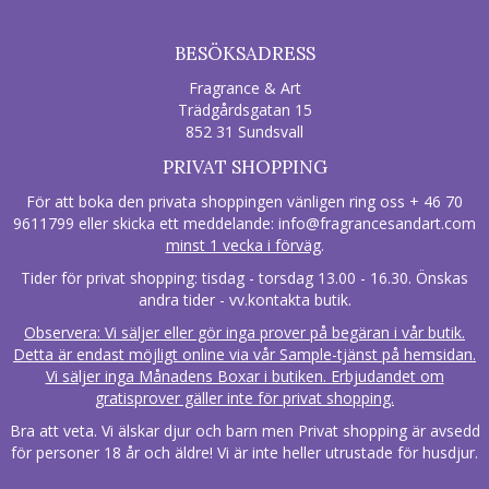
BESÖKSADRESS
Fragrance & Art
Trädgårdsgatan 15
852 31 Sundsvall
PRIVAT SHOPPING
För att boka den privata shoppingen vänligen ring oss + 46 70
9611799 eller skicka ett meddelande:
info@fragrancesandart.com
minst 1 vecka i förväg
.
Tider för privat shopping: tisdag - torsdag 13.00 - 16.30. Önskas
andra tider - vv.kontakta butik.
Observera: Vi säljer eller gör inga prover på begäran i vår butik.
Detta är endast möjligt online via vår Sample-tjänst på hemsidan.
Vi säljer inga Månadens Boxar i butiken. Erbjudandet om
gratisprover gäller inte för privat shopping.
Bra att veta. Vi älskar djur och barn men Privat shopping är avsedd
för personer 18 år och äldre! Vi är inte heller utrustade för husdjur.