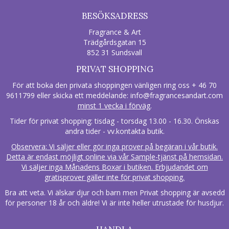
BESÖKSADRESS
Fragrance & Art
Trädgårdsgatan 15
852 31 Sundsvall
PRIVAT SHOPPING
För att boka den privata shoppingen vänligen ring oss + 46 70
9611799 eller skicka ett meddelande:
info@fragrancesandart.com
minst 1 vecka i förväg
.
Tider för privat shopping: tisdag - torsdag 13.00 - 16.30. Önskas
andra tider - vv.kontakta butik.
Observera: Vi säljer eller gör inga prover på begäran i vår butik.
Detta är endast möjligt online via vår Sample-tjänst på hemsidan.
Vi säljer inga Månadens Boxar i butiken. Erbjudandet om
gratisprover gäller inte för privat shopping.
Bra att veta. Vi älskar djur och barn men Privat shopping är avsedd
för personer 18 år och äldre! Vi är inte heller utrustade för husdjur.