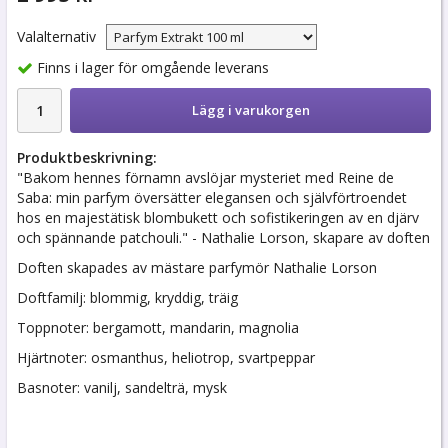
Valalternativ
Finns i lager för omgående leverans
Lägg i varukorgen
Produktbeskrivning:
"Bakom hennes förnamn avslöjar mysteriet med Reine de
Saba: min parfym översätter elegansen och självförtroendet
hos en majestätisk blombukett och sofistikeringen av en djärv
och spännande patchouli." - Nathalie Lorson, skapare av doften
Doften skapades av mästare parfymör Nathalie Lorson
Doftfamilj: blommig, kryddig, träig
Toppnoter: bergamott, mandarin, magnolia
Hjärtnoter: osmanthus, heliotrop, svartpeppar
Basnoter: vanilj, sandelträ, mysk