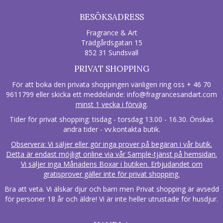
BESÖKSADRESS
Fragrance & Art
Trädgårdsgatan 15
852 31 Sundsvall
PRIVAT SHOPPING
För att boka den privata shoppingen vänligen ring oss + 46 70
9611799 eller skicka ett meddelande:
info@fragrancesandart.com
minst 1 vecka i förväg
.
Tider för privat shopping: tisdag - torsdag 13.00 - 16.30. Önskas
andra tider - vv.kontakta butik.
Observera: Vi säljer eller gör inga prover på begäran i vår butik.
Detta är endast möjligt online via vår Sample-tjänst på hemsidan.
Vi säljer inga Månadens Boxar i butiken. Erbjudandet om
gratisprover gäller inte för privat shopping.
Bra att veta. Vi älskar djur och barn men Privat shopping är avsedd
för personer 18 år och äldre! Vi är inte heller utrustade för husdjur.