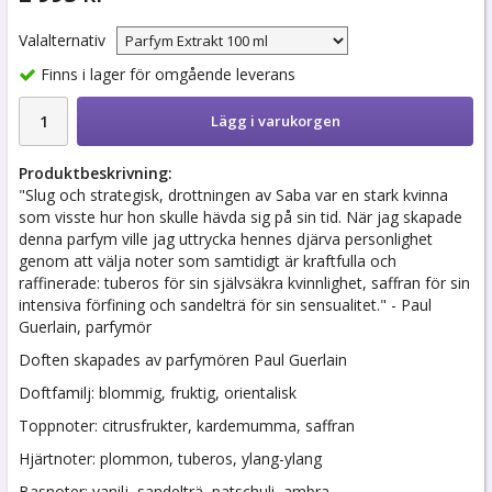
Valalternativ
Finns i lager för omgående leverans
Lägg i varukorgen
Produktbeskrivning:
"Slug och strategisk, drottningen av Saba var en stark kvinna
som visste hur hon skulle hävda sig på sin tid. När jag skapade
denna parfym ville jag uttrycka hennes djärva personlighet
genom att välja noter som samtidigt är kraftfulla och
raffinerade: tuberos för sin självsäkra kvinnlighet, saffran för sin
intensiva förfining och sandelträ för sin sensualitet." - Paul
Guerlain, parfymör
Doften skapades av parfymören Paul Guerlain
Doftfamilj: blommig, fruktig, orientalisk
Toppnoter: citrusfrukter, kardemumma, saffran
Hjärtnoter: plommon, tuberos, ylang-ylang
Basnoter: vanilj, sandelträ, patschuli, ambra