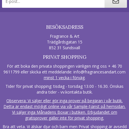
BESÖKSADRESS
Fragrance & Art
Trädgårdsgatan 15
852 31 Sundsvall
PRIVAT SHOPPING
För att boka den privata shoppingen vänligen ring oss + 46 70
9611799 eller skicka ett meddelande:
info@fragrancesandart.com
minst 1 vecka i förväg
.
Tider för privat shopping: tisdag - torsdag 13.00 - 16.30. Önskas
andra tider - vv.kontakta butik.
Observera: Vi säljer eller gör inga prover på begäran i vår butik.
Detta är endast möjligt online via vår Sample-tjänst på hemsidan.
Vi säljer inga Månadens Boxar i butiken. Erbjudandet om
gratisprover gäller inte för privat shopping.
Bra att veta. Vi älskar djur och barn men Privat shopping är avsedd