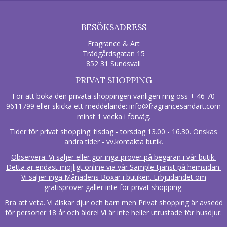
BESÖKSADRESS
Fragrance & Art
Trädgårdsgatan 15
852 31 Sundsvall
PRIVAT SHOPPING
För att boka den privata shoppingen vänligen ring oss + 46 70
9611799 eller skicka ett meddelande:
info@fragrancesandart.com
minst 1 vecka i förväg
.
Tider för privat shopping: tisdag - torsdag 13.00 - 16.30. Önskas
andra tider - vv.kontakta butik.
Observera: Vi säljer eller gör inga prover på begäran i vår butik.
Detta är endast möjligt online via vår Sample-tjänst på hemsidan.
Vi säljer inga Månadens Boxar i butiken. Erbjudandet om
gratisprover gäller inte för privat shopping.
Bra att veta. Vi älskar djur och barn men Privat shopping är avsedd
för personer 18 år och äldre! Vi är inte heller utrustade för husdjur.