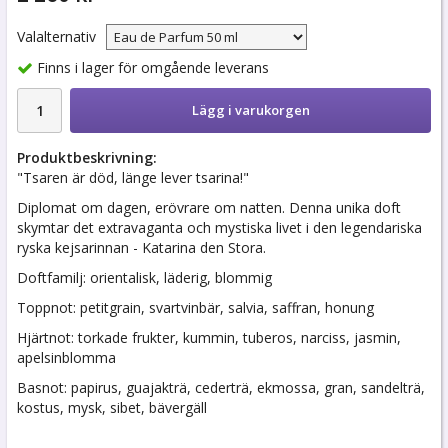
Valalternativ
Finns i lager för omgående leverans
Lägg i varukorgen
Produktbeskrivning:
"Tsaren är död, länge lever tsarina!"
Diplomat om dagen, erövrare om natten. Denna unika doft
skymtar det extravaganta och mystiska livet i den legendariska
ryska kejsarinnan - Katarina den Stora.
Doftfamilj: orientalisk, läderig, blommig
Toppnot: petitgrain, svartvinbär, salvia, saffran, honung
Hjärtnot: torkade frukter, kummin, tuberos, narciss, jasmin,
apelsinblomma
Basnot: papirus, guajakträ, cederträ, ekmossa, gran, sandelträ,
kostus, mysk, sibet, bävergäll