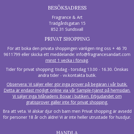
BESÖKSADRESS
Fragrance & Art
Trädgårdsgatan 15
852 31 Sundsvall
PRIVAT SHOPPING
För att boka den privata shoppingen vänligen ring oss + 46 70
9611799 eller skicka ett meddelande:
info@fragrancesandart.com
minst 1 vecka i förväg
.
Tider för privat shopping: tisdag - torsdag 13.00 - 16.30. Önskas
andra tider - vv.kontakta butik.
Observera: Vi säljer eller gör inga prover på begäran i vår butik.
Detta är endast möjligt online via vår Sample-tjänst på hemsidan.
Vi säljer inga Månadens Boxar i butiken. Erbjudandet om
gratisprover gäller inte för privat shopping.
Bra att veta. Vi älskar djur och barn men Privat shopping är avsedd
för personer 18 år och äldre! Vi är inte heller utrustade för husdjur.
HANDLA