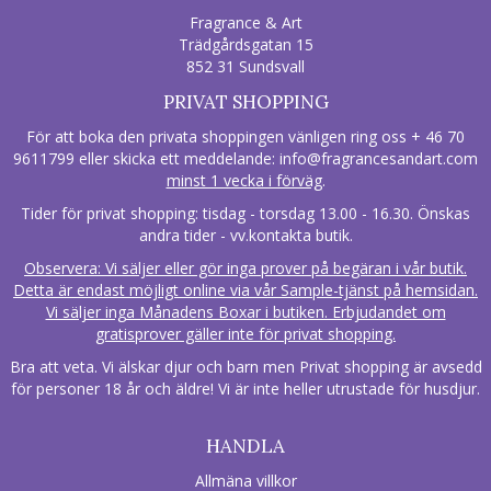
Fragrance & Art
Trädgårdsgatan 15
852 31 Sundsvall
PRIVAT SHOPPING
För att boka den privata shoppingen vänligen ring oss + 46 70
9611799 eller skicka ett meddelande:
info@fragrancesandart.com
minst 1 vecka i förväg
.
Tider för privat shopping: tisdag - torsdag 13.00 - 16.30. Önskas
andra tider - vv.kontakta butik.
Observera: Vi säljer eller gör inga prover på begäran i vår butik.
Detta är endast möjligt online via vår Sample-tjänst på hemsidan.
Vi säljer inga Månadens Boxar i butiken. Erbjudandet om
gratisprover gäller inte för privat shopping.
Bra att veta. Vi älskar djur och barn men Privat shopping är avsedd
för personer 18 år och äldre! Vi är inte heller utrustade för husdjur.
HANDLA
Allmäna villkor