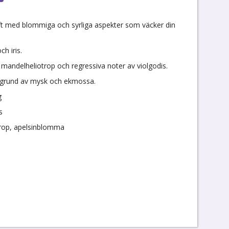
ft med blommiga och syrliga aspekter som väcker din
ch iris.
andelheliotrop och regressiva noter av violgodis.
akgrund av mysk och ekmossa.
g
s
otrop, apelsinblomma