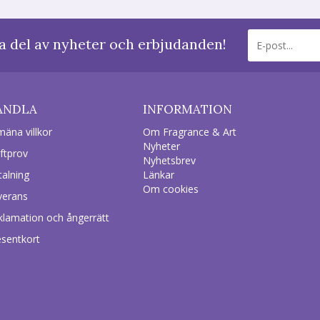
a del av nyheter och erbjudanden!
ANDLA
INFORMATION
mäna villkor
Om Fragrance & Art
Nyheter
ftprov
Nyhetsbrev
talning
Länkar
Om cookies
verans
klamation och ångerrätt
esentkort