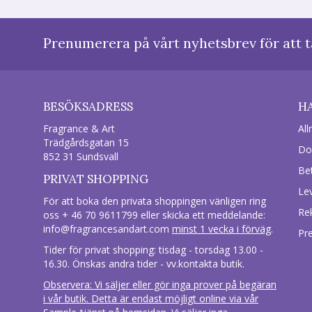
Prenumerera på vårt nyhetsbrev för att t
BESÖKSADRESS
H
Fragrance & Art
All
Trädgårdsgatan 15
Do
852 31 Sundsvall
Be
PRIVAT SHOPPING
Le
För att boka den privata shoppingen vänligen ring
Re
oss + 46 70 9611799 eller skicka ett meddelande:
info@fragrancesandart.com
minst 1 vecka i förväg
.
Pr
Tider för privat shopping: tisdag - torsdag 13.00 -
16.30. Önskas andra tider - vv.kontakta butik.
Observera: Vi säljer eller gör inga prover på begäran
i vår butik. Detta är endast möjligt online via vår