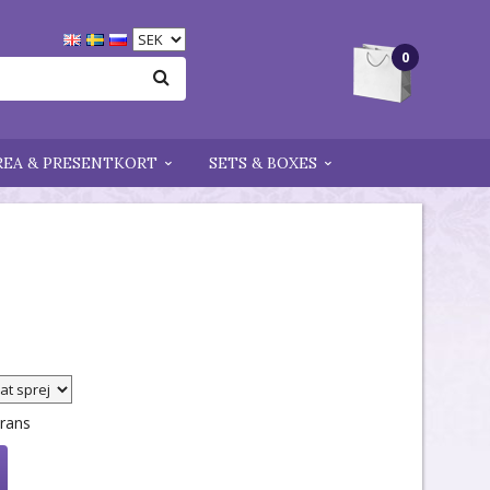
0
REA & PRESENTKORT
SETS & BOXES
erans