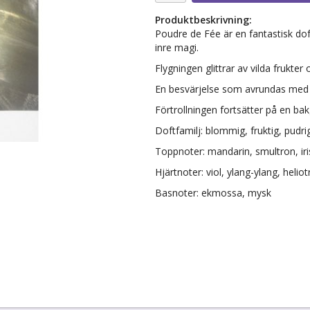
Produktbeskrivning:
Poudre de Fée är en fantastisk do
inre magi.
Flygningen glittrar av vilda frukter o
En besvärjelse som avrundas med m
Förtrollningen fortsätter på en b
Doftfamilj: blommig, fruktig, pudri
Toppnoter: mandarin, smultron, iri
Hjärtnoter: viol, ylang-ylang, heli
Basnoter: ekmossa, mysk