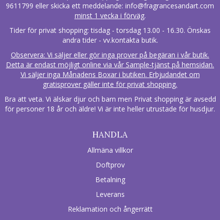
9611799 eller skicka ett meddelande:
info@fragrancesandart.com
minst 1 vecka i förväg
.
Tider för privat shopping: tisdag - torsdag 13.00 - 16.30. Önskas
andra tider - vv.kontakta butik.
Observera: Vi säljer eller gör inga prover på begäran i vår butik.
Detta är endast möjligt online via vår Sample-tjänst på hemsidan.
Vi säljer inga Månadens Boxar i butiken. Erbjudandet om
gratisprover gäller inte för privat shopping.
Bra att veta. Vi älskar djur och barn men Privat shopping är avsedd
för personer 18 år och äldre! Vi är inte heller utrustade för husdjur.
HANDLA
Allmäna villkor
Doftprov
Betalning
Leverans
Reklamation och ångerrätt