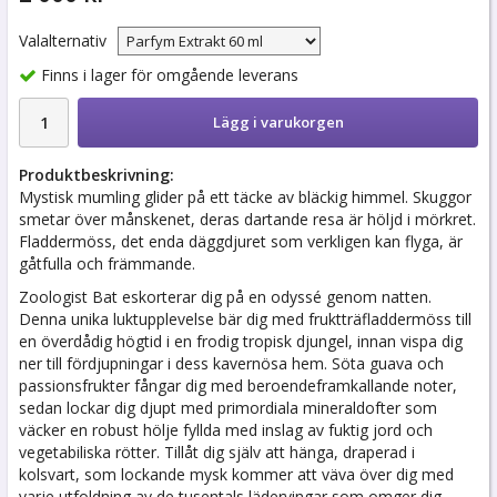
Valalternativ
Finns i lager för omgående leverans
Lägg i varukorgen
Produktbeskrivning:
Mystisk mumling glider på ett täcke av bläckig himmel. Skuggor
smetar över månskenet, deras dartande resa är höljd i mörkret.
Fladdermöss, det enda däggdjuret som verkligen kan flyga, är
gåtfulla och främmande.
Zoologist Bat eskorterar dig på en odyssé genom natten.
Denna unika luktupplevelse bär dig med fruktträfladdermöss till
en överdådig högtid i en frodig tropisk djungel, innan vispa dig
ner till fördjupningar i dess kavernösa hem. Söta guava och
passionsfrukter fångar dig med beroendeframkallande noter,
sedan lockar dig djupt med primordiala mineraldofter som
väcker en robust hölje fyllda med inslag av fuktig jord och
vegetabiliska rötter. Tillåt dig själv att hänga, draperad i
kolsvart, som lockande mysk kommer att väva över dig med
varje utfoldning av de tusentals lädervingar som omger dig.