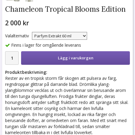
Chameleon Tropical Blooms Edition
2 000 kr
Valalternativ
Finns i lager för omgående leverans
Lägg i varukorgen
Produktbeskrivning:
Rester av en tropisk storm får skogen att pulsera av färg,
regndroppar glittrar på darrande blad. Drömlika ylang-
ylangblommor vecklas ut och överlämnar sin berusande arom
till den tunga djungelluften. Frodiga frukter dinglar, deras
honungsdoft antyder saftigt fruktkött redo att spränga sitt skal.
En kameleont sitter osynlig och härmar den livfulla
omgivningen. En hungrig insekt, lockad av rika färger och
berusande dofter, är omedveten om faran. Med ett snärt med
tungan slår mästaren av förklädnad till, sedan smälter
kameleonten tillbaka in i det livfulla lövverket.