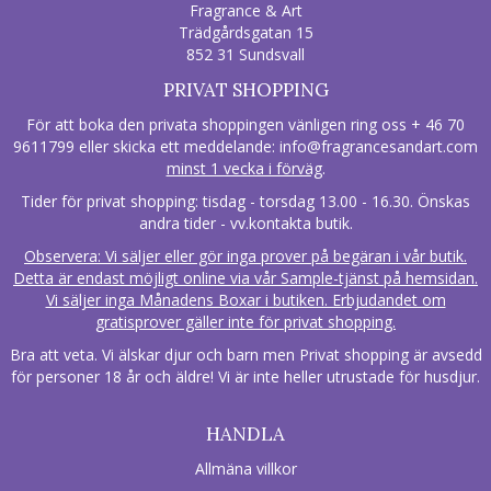
Fragrance & Art
Trädgårdsgatan 15
852 31 Sundsvall
PRIVAT SHOPPING
För att boka den privata shoppingen vänligen ring oss + 46 70
9611799 eller skicka ett meddelande:
info@fragrancesandart.com
minst 1 vecka i förväg
.
Tider för privat shopping: tisdag - torsdag 13.00 - 16.30. Önskas
andra tider - vv.kontakta butik.
Observera: Vi säljer eller gör inga prover på begäran i vår butik.
Detta är endast möjligt online via vår Sample-tjänst på hemsidan.
Vi säljer inga Månadens Boxar i butiken. Erbjudandet om
gratisprover gäller inte för privat shopping.
Bra att veta. Vi älskar djur och barn men Privat shopping är avsedd
för personer 18 år och äldre! Vi är inte heller utrustade för husdjur.
HANDLA
Allmäna villkor