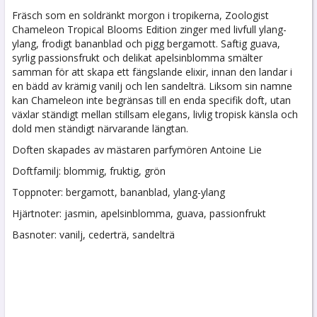
Fräsch som en soldränkt morgon i tropikerna, Zoologist
Chameleon Tropical Blooms Edition zinger med livfull ylang-
ylang, frodigt bananblad och pigg bergamott. Saftig guava,
syrlig passionsfrukt och delikat apelsinblomma smälter
samman för att skapa ett fängslande elixir, innan den landar i
en bädd av krämig vanilj och len sandelträ. Liksom sin namne
kan Chameleon inte begränsas till en enda specifik doft, utan
växlar ständigt mellan stillsam elegans, livlig tropisk känsla och
dold men ständigt närvarande längtan.
Doften skapades av mästaren parfymören Antoine Lie
Doftfamilj: blommig, fruktig, grön
Toppnoter: bergamott, bananblad, ylang-ylang
Hjärtnoter: jasmin, apelsinblomma, guava, passionfrukt
Basnoter: vanilj, cederträ, sandelträ