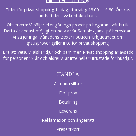
minst 1 vecka i förväg
.
Tider för privat shopping: tisdag - torsdag 13.00 - 16.30. Önskas
andra tider - vv.kontakta butik.
Observera: Vi säljer eller gör inga prover på begäran i vår butik.
Detta är endast möjligt online via vår Sample-tjänst på hemsidan.
Vi säljer inga Månadens Boxar i butiken. Erbjudandet om
gratisprover gäller inte för privat shopping.
Bra att veta. Vi älskar djur och barn men Privat shopping är avsedd
för personer 18 år och äldre! Vi är inte heller utrustade för husdjur.
HANDLA
Allmäna villkor
Doftprov
Betalning
Leverans
Reklamation och ångerrätt
Presentkort