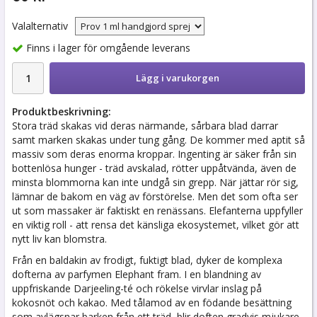
Valalternativ
Finns i lager för omgående leverans
Lägg i varukorgen
Produktbeskrivning:
Stora träd skakas vid deras närmande, sårbara blad darrar
samt marken skakas under tung gång. De kommer med aptit så
massiv som deras enorma kroppar. Ingenting är säker från sin
bottenlösa hunger - träd avskalad, rötter uppåtvända, även de
minsta blommorna kan inte undgå sin grepp. När jättar rör sig,
lämnar de bakom en väg av förstörelse. Men det som ofta ser
ut som massaker är faktiskt en renässans. Elefanterna uppfyller
en viktig roll - att rensa det känsliga ekosystemet, vilket gör att
nytt liv kan blomstra.
Från en baldakin av frodigt, fuktigt blad, dyker de komplexa
dofterna av parfymen Elephant fram. I en blandning av
uppfriskande Darjeeling-té och rökelse virvlar inslag på
kokosnöt och kakao. Med tålamod av en födande besättning
som avlägsnar barken från ett träd, blir doften gradvis mjukare.