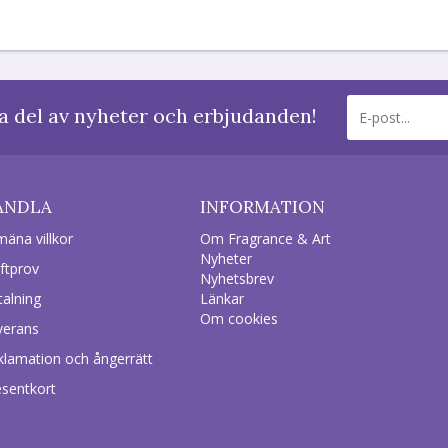
a del av nyheter och erbjudanden!
ANDLA
INFORMATION
mäna villkor
Om Fragrance & Art
Nyheter
ftprov
Nyhetsbrev
talning
Länkar
Om cookies
verans
klamation och ångerrätt
esentkort