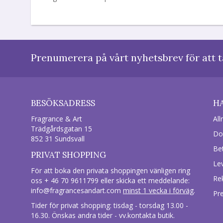
Prenumerera på vårt nyhetsbrev för att t
BESÖKSADRESS
H
Fragrance & Art
All
Trädgårdsgatan 15
Do
852 31 Sundsvall
Be
PRIVAT SHOPPING
Le
För att boka den privata shoppingen vänligen ring
Re
oss + 46 70 9611799 eller skicka ett meddelande:
info@fragrancesandart.com
minst 1 vecka i förväg
.
Pr
Tider för privat shopping: tisdag - torsdag 13.00 -
16.30. Önskas andra tider - vv.kontakta butik.