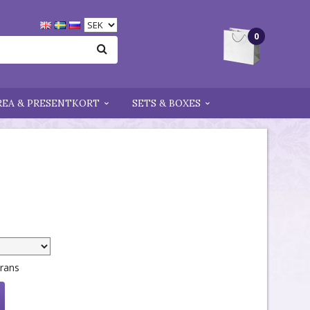
0
REA & PRESENTKORT
SETS & BOXES
erans