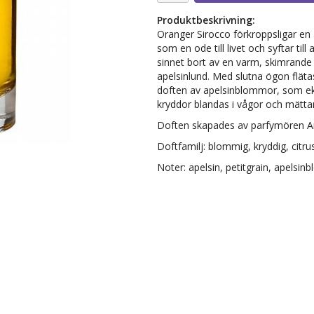
Produktbeskrivning:
Oranger Sirocco förkroppsligar en åt
som en ode till livet och syftar til
sinnet bort av en varm, skimrande 
apelsinlund. Med slutna ögon flät
doften av apelsinblommor, som eka
kryddor blandas i vågor och mätta
Doften skapades av parfymören An
Doftfamilj: blommig, kryddig, citru
Noter: apelsin, petitgrain, apelsi