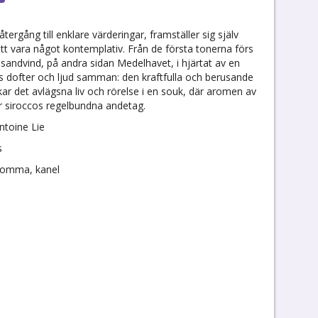
ergång till enklare värderingar, framställer sig själv
l att vara något kontemplativ. Från de första tonerna förs
sandvind, på andra sidan Medelhavet, i hjärtat av en
as dofter och ljud samman: den kraftfulla och berusande
r det avlägsna liv och rörelse i en souk, där aromen av
r siroccos regelbundna andetag.
toine Lie
s
nblomma, kanel