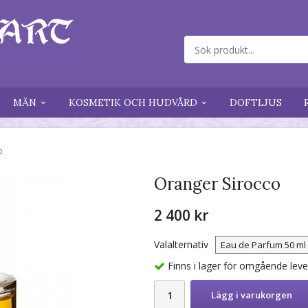
MÄN
KOSMETIK OCH HUDVÅRD
DOFTLJUS
o
Oranger Sirocco
2 400 kr
Valalternativ
Finns i lager för omgående lev
Lägg i varukorgen