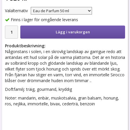
Valalternativ
Finns i lager för omgående leverans
Lägg i varukorgen
Produktbeskrivning:
Någonstans i solen, i en skrovlig landskap av garrigue redo att
antändas ett hud solar på de varma plattorna. Det är en historia
av solbränd kropp och glödande landskap av bländande ljus,
vilket flyter som tjock honung och sprids över ett mörkt skog.
Från fjärran hav stiger en varm, torr vind, en immortelle Sirocco
blåser över drömmande huden inom timmar ..
Doftfamilj: träig, gourmand, kryddig
Noter: mandarin, enbär, muskotsalvia, gran balsam, honung,
ros, nejlika, immortelle, bivax, cederträ, benzoin