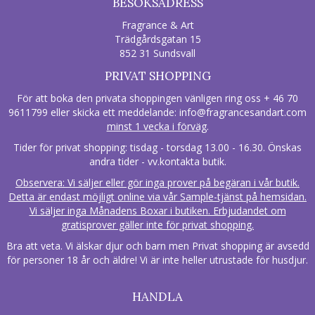
BESÖKSADRESS
Fragrance & Art
Trädgårdsgatan 15
852 31 Sundsvall
PRIVAT SHOPPING
För att boka den privata shoppingen vänligen ring oss + 46 70
9611799 eller skicka ett meddelande:
info@fragrancesandart.com
minst 1 vecka i förväg
.
Tider för privat shopping: tisdag - torsdag 13.00 - 16.30. Önskas
andra tider - vv.kontakta butik.
Observera: Vi säljer eller gör inga prover på begäran i vår butik.
Detta är endast möjligt online via vår Sample-tjänst på hemsidan.
Vi säljer inga Månadens Boxar i butiken. Erbjudandet om
gratisprover gäller inte för privat shopping.
Bra att veta. Vi älskar djur och barn men Privat shopping är avsedd
för personer 18 år och äldre! Vi är inte heller utrustade för husdjur.
HANDLA