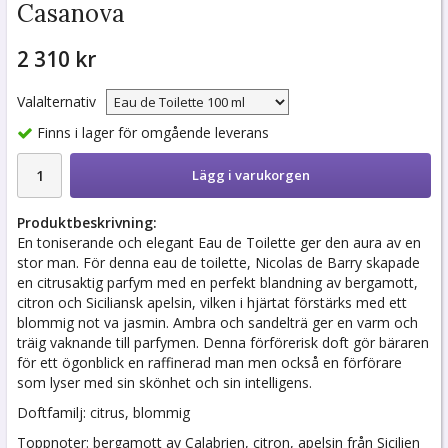
Casanova
2 310 kr
Valalternativ
Finns i lager för omgående leverans
Lägg i varukorgen
Produktbeskrivning:
En toniserande och elegant Eau de Toilette ger den aura av en
stor man. För denna eau de toilette, Nicolas de Barry skapade
en citrusaktig parfym med en perfekt blandning av bergamott,
citron och Siciliansk apelsin, vilken i hjärtat förstärks med ett
blommig not va jasmin. Ambra och sandelträ ger en varm och
träig vaknande till parfymen. Denna förförerisk doft gör bäraren
för ett ögonblick en raffinerad man men också en förförare
som lyser med sin skönhet och sin intelligens.
Doftfamilj: citrus, blommig
Toppnoter: bergamott av Calabrien, citron, apelsin från Sicilien