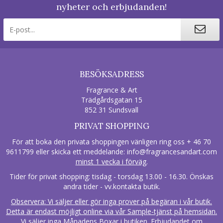
nyheter och erbjudanden!
BESÖKSADRESS
Fragrance & Art
Trädgårdsgatan 15
852 31 Sundsvall
PRIVAT SHOPPING
För att boka den privata shoppingen vänligen ring oss + 46 70
9611799 eller skicka ett meddelande:
info@fragrancesandart.com
minst 1 vecka i förväg
.
Tider för privat shopping: tisdag - torsdag 13.00 - 16.30. Önskas
andra tider - vv.kontakta butik.
Observera: Vi säljer eller gör inga prover på begäran i vår butik.
Detta är endast möjligt online via vår Sample-tjänst på hemsidan.
Vi säljer inga Månadens Boxar i butiken. Erbjudandet om