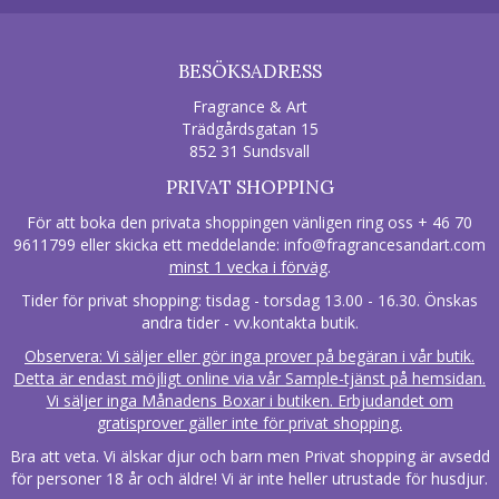
BESÖKSADRESS
Fragrance & Art
Trädgårdsgatan 15
852 31 Sundsvall
PRIVAT SHOPPING
För att boka den privata shoppingen vänligen ring oss + 46 70
9611799 eller skicka ett meddelande:
info@fragrancesandart.com
minst 1 vecka i förväg
.
Tider för privat shopping: tisdag - torsdag 13.00 - 16.30. Önskas
andra tider - vv.kontakta butik.
Observera: Vi säljer eller gör inga prover på begäran i vår butik.
Detta är endast möjligt online via vår Sample-tjänst på hemsidan.
Vi säljer inga Månadens Boxar i butiken. Erbjudandet om
gratisprover gäller inte för privat shopping.
Bra att veta. Vi älskar djur och barn men Privat shopping är avsedd
för personer 18 år och äldre! Vi är inte heller utrustade för husdjur.