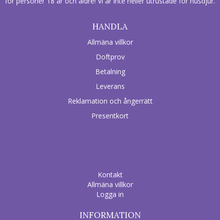
för personer 18 år och äldre! Vi är inte heller utrustade för husdjur.
HANDLA
Allmäna villkor
Doftprov
Betalning
Leverans
Reklamation och ångerrätt
Presentkort
Kontakt
Allmäna villkor
Logga in
INFORMATION