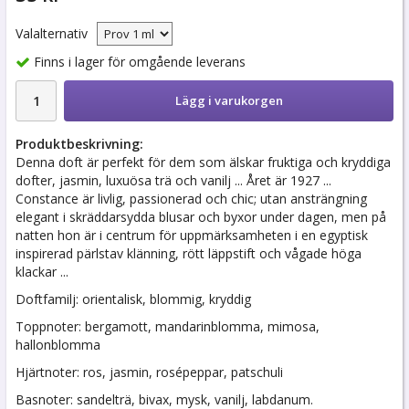
Valalternativ
Finns i lager för omgående leverans
Lägg i varukorgen
Produktbeskrivning:
Denna doft är perfekt för dem som älskar fruktiga och kryddiga
dofter, jasmin, luxuösa trä och vanilj ... Året är 1927 ...
Constance är livlig, passionerad och chic; utan ansträngning
elegant i skräddarsydda blusar och byxor under dagen, men på
natten hon är i centrum för uppmärksamheten i en egyptisk
inspirerad pärlstav klänning, rött läppstift och vågade höga
klackar ...
Doftfamilj: orientalisk, blommig, kryddig
Toppnoter: bergamott, mandarinblomma, mimosa,
hallonblomma
Hjärtnoter: ros, jasmin, rosépeppar, patschuli
Basnoter: sandelträ, bivax, mysk, vanilj, labdanum.