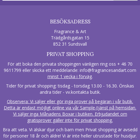
BESÖKSADRESS
Fragrance & Art
Trädgårdsgatan 15
852 31 Sundsvall
PRIVAT SHOPPING
För att boka den privata shoppingen vänligen ring oss + 46 70
9611799 eller skicka ett meddelande:
info@fragrancesandart.com
minst 1 vecka i förväg
.
Tider för privat shopping: tisdag - torsdag 13.00 - 16.30. Önskas
andra tider - vv.kontakta butik.
Observera: Vi säljer eller gör inga prover på begäran i vår butik.
Detta är endast möjligt online via vår Sample-tjänst på hemsidan.
Vi säljer inga Månadens Boxar i butiken. Erbjudandet om
gratisprover gäller inte för privat shopping.
Bra att veta. Vi älskar djur och barn men Privat shopping är avsedd
för personer 18 år och äldre! Vi är inte heller utrustade för husdjur.