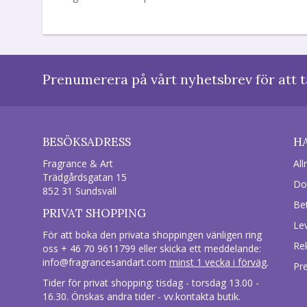
Prenumerera på vårt nyhetsbrev för att t
BESÖKSADRESS
H
Fragrance & Art
All
Trädgårdsgatan 15
Do
852 31 Sundsvall
Be
PRIVAT SHOPPING
Le
För att boka den privata shoppingen vänligen ring
Re
oss + 46 70 9611799 eller skicka ett meddelande:
info@fragrancesandart.com
minst 1 vecka i förväg
.
Pr
Tider för privat shopping: tisdag - torsdag 13.00 -
16.30. Önskas andra tider - vv.kontakta butik.