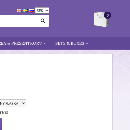
0
REA & PRESENTKORT
SETS & BOXES
erans