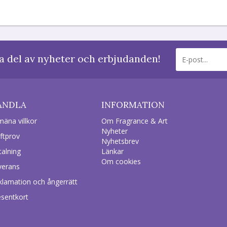
a del av nyheter och erbjudanden!
ANDLA
INFORMATION
mäna villkor
Om Fragrance & Art
Nyheter
ftprov
Nyhetsbrev
talning
Länkar
Om cookies
verans
klamation och ångerrätt
esentkort