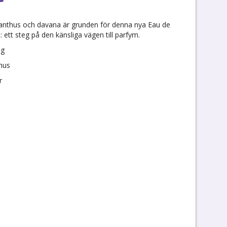
manthus och davana är grunden för denna nya Eau de
: ett steg på den känsliga vägen till parfym.
ig
hus
r