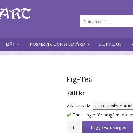
MÄN
KOSMETIK OCH HUDVÅRD
DOFTLJUS
Fig-Tea
780 kr
Valalternativ
Finns i lager för omgående lev
Lägg i varukorgen