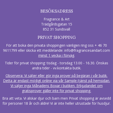
BESÖKSADRESS
Fragrance & Art
Trädgårdsgatan 15
852 31 Sundsvall
PRIVAT SHOPPING
För att boka den privata shoppingen vänligen ring oss + 46 70
9611799 eller skicka ett meddelande:
info@fragrancesandart.com
minst 1 vecka i förväg
.
Tider för privat shopping: tisdag - torsdag 13.00 - 16.30. Önskas
andra tider - vv.kontakta butik.
Observera: Vi säljer eller gör inga prover på begäran i vår butik.
Detta är endast möjligt online via vår Sample-tjänst på hemsidan.
Vi säljer inga Månadens Boxar i butiken. Erbjudandet om
gratisprover gäller inte för privat shopping.
Bra att veta. Vi älskar djur och barn men Privat shopping är avsedd
för personer 18 år och äldre! Vi är inte heller utrustade för husdjur.