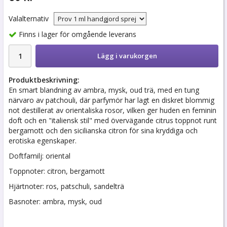
Valalternativ
Finns i lager för omgående leverans
Lägg i varukorgen
Produktbeskrivning:
En smart blandning av ambra, mysk, oud trä, med en tung
närvaro av patchouli, där parfymör har lagt en diskret blommig
not destillerat av orientaliska rosor, vilken ger huden en feminin
doft och en "italiensk stil" med övervägande citrus toppnot runt
bergamott och den sicilianska citron för sina kryddiga och
erotiska egenskaper.
Doftfamilj: oriental
Toppnoter: citron, bergamott
Hjärtnoter: ros, patschuli, sandelträ
Basnoter: ambra, mysk, oud