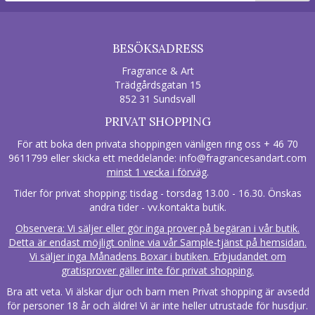
BESÖKSADRESS
Fragrance & Art
Trädgårdsgatan 15
852 31 Sundsvall
PRIVAT SHOPPING
För att boka den privata shoppingen vänligen ring oss + 46 70
9611799 eller skicka ett meddelande:
info@fragrancesandart.com
minst 1 vecka i förväg
.
Tider för privat shopping: tisdag - torsdag 13.00 - 16.30. Önskas
andra tider - vv.kontakta butik.
Observera: Vi säljer eller gör inga prover på begäran i vår butik.
Detta är endast möjligt online via vår Sample-tjänst på hemsidan.
Vi säljer inga Månadens Boxar i butiken. Erbjudandet om
gratisprover gäller inte för privat shopping.
Bra att veta. Vi älskar djur och barn men Privat shopping är avsedd
för personer 18 år och äldre! Vi är inte heller utrustade för husdjur.