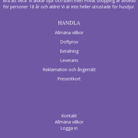
Bra att veta. Vi älskar djur och barn men Privat shopping är avsedd
för personer 18 år och äldre! Vi är inte heller utrustade för husdjur.
HANDLA
Allmäna villkor
Doftprov
Betalning
Leverans
Reklamation och ångerrätt
Presentkort
Kontakt
Allmäna villkor
Logga in