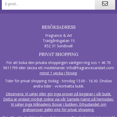
BESÖKSADRESS
Fragrance & Art
Trädgårdsgatan 15
852 31 Sundsvall
PRIVAT SHOPPING
För att boka den privata shoppingen vänligen ring oss + 46 70
9611799 eller skicka ett meddelande:
info@fragrancesandart.com
minst 1 vecka i förväg
.
Tider för privat shopping: tisdag - torsdag 13.00 - 16.30. Önskas
andra tider - vv.kontakta butik.
Observera: Vi säljer eller gör inga prover på begäran i vår butik.
Detta är endast möjligt online via vår Sample-tjänst på hemsidan.
Vi säljer inga Månadens Boxar i butiken. Erbjudandet om
gratisprover gäller inte för privat shopping.