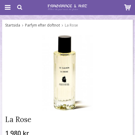
Startsida
Parfym efter doftnot
La Rose
La Rose
1 980 kr