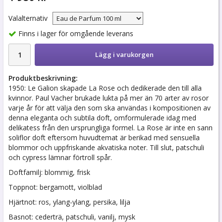
Valalternativ
Finns i lager för omgående leverans
Lägg i varukorgen
Produktbeskrivning:
1950: Le Galion skapade La Rose och dedikerade den till alla
kvinnor. Paul Vacher brukade lukta på mer än 70 arter av rosor
varje år för att välja den som ska användas i kompositionen av
denna eleganta och subtila doft, omformulerade idag med
delikatess från den ursprungliga formel. La Rose är inte en sann
soliflor doft eftersom huvudtemat är berikad med sensuella
blommor och uppfriskande akvatiska noter. Till slut, patschuli
och cypress lämnar förtroll spår.
Doftfamilj: blommig, frisk
Toppnot: bergamott, violblad
Hjärtnot: ros, ylang-ylang, persika, lilja
Basnot: cederträ, patschuli, vanilj, mysk