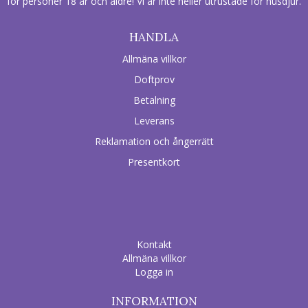
för personer 18 år och äldre! Vi är inte heller utrustade för husdjur.
HANDLA
Allmäna villkor
Doftprov
Betalning
Leverans
Reklamation och ångerrätt
Presentkort
Kontakt
Allmäna villkor
Logga in
INFORMATION