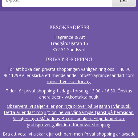
BESÖKSADRESS
Fragrance & Art
Trädgårdsgatan 15
852 31 Sundsvall
PRIVAT SHOPPING
För att boka den privata shoppingen vänligen ring oss + 46 70
9611799 eller skicka ett meddelande:
info@fragrancesandart.com
minst 1 vecka i förväg
.
Tider för privat shopping: tisdag - torsdag 13.00 - 16.30. Önskas
andra tider - vv.kontakta butik.
Observera: Vi säljer eller gör inga prover på begäran i vår butik.
Detta är endast möjligt online via vår Sample-tjänst på hemsidan.
Vi säljer inga Månadens Boxar i butiken. Erbjudandet om
gratisprover gäller inte för privat shopping.
Bra att veta. Vi älskar djur och barn men Privat shopping är avsedd