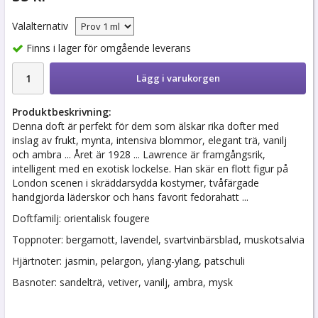
Valalternativ
Finns i lager för omgående leverans
Lägg i varukorgen
Produktbeskrivning:
Denna doft är perfekt för dem som älskar rika dofter med
inslag av frukt, mynta, intensiva blommor, elegant trä, vanilj
och ambra ... Året är 1928 ... Lawrence är framgångsrik,
intelligent med en exotisk lockelse. Han skär en flott figur på
London scenen i skräddarsydda kostymer, tvåfärgade
handgjorda läderskor och hans favorit fedorahatt ...
Doftfamilj: orientalisk fougere
Toppnoter: bergamott, lavendel, svartvinbärsblad, muskotsalvia
Hjärtnoter: jasmin, pelargon, ylang-ylang, patschuli
Basnoter: sandelträ, vetiver, vanilj, ambra, mysk