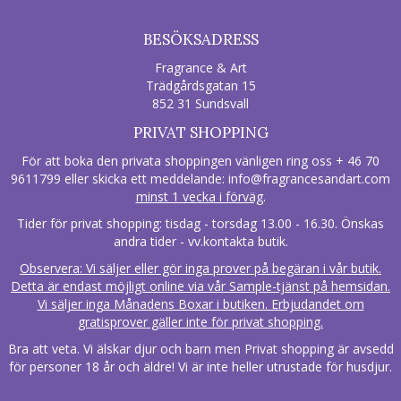
BESÖKSADRESS
Fragrance & Art
Trädgårdsgatan 15
852 31 Sundsvall
PRIVAT SHOPPING
För att boka den privata shoppingen vänligen ring oss + 46 70
9611799 eller skicka ett meddelande:
info@fragrancesandart.com
minst 1 vecka i förväg
.
Tider för privat shopping: tisdag - torsdag 13.00 - 16.30. Önskas
andra tider - vv.kontakta butik.
Observera: Vi säljer eller gör inga prover på begäran i vår butik.
Detta är endast möjligt online via vår Sample-tjänst på hemsidan.
Vi säljer inga Månadens Boxar i butiken. Erbjudandet om
gratisprover gäller inte för privat shopping.
Bra att veta. Vi älskar djur och barn men Privat shopping är avsedd
för personer 18 år och äldre! Vi är inte heller utrustade för husdjur.