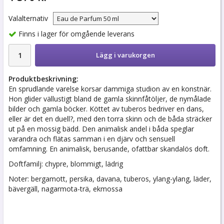
Valalternativ
Finns i lager för omgående leverans
Lägg i varukorgen
Produktbeskrivning:
En sprudlande varelse korsar dammiga studion av en konstnär.
Hon glider vällustigt bland de gamla skinnfåtöljer, de nymålade
bilder och gamla böcker. Köttet av tuberos bedriver en dans,
eller är det en duell?, med den torra skinn och de båda sträcker
ut på en mossig bädd. Den animalisk andel i båda speglar
varandra och flätas samman i en djärv och sensuell
omfamning. En animalisk, berusande, ofattbar skandalös doft.
Doftfamilj: chypre, blommigt, lädrig
Noter: bergamott, persika, davana, tuberos, ylang-ylang, läder,
bävergäll, nagarmota-trä, ekmossa