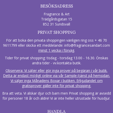
BESÖKSADRESS
Fragrance & Art
Trädgårdsgatan 15
852 31 Sundsvall
PRIVAT SHOPPING
För att boka den privata shoppingen vänligen ring oss + 46 70
9611799 eller skicka ett meddelande:
info@fragrancesandart.com
minst 1 vecka i förväg
.
Tider för privat shopping: tisdag - torsdag 13.00 - 16.30. Önskas
andra tider - vv.kontakta butik.
Observera: Vi säljer eller gör inga prover på begäran i vår butik.
Detta är endast möjligt online via vår Sample-tjänst på hemsidan.
Vi säljer inga Månadens Boxar i butiken. Erbjudandet om
gratisprover gäller inte för privat shopping.
Bra att veta. Vi älskar djur och barn men Privat shopping är avsedd
för personer 18 år och äldre! Vi är inte heller utrustade för husdjur.
HANDLA