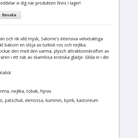
delar vi dig när produkten finns i lager!
Bevaka
n och rik vild mysk, Salome's intensiva velvetaktiga
kt bakom en slöja av turkisk ros och nejlika.
ockar den med den varma, plysch attraktionskraften av
ren i ett nät av skamlösa erotiska glädje. Glida in i din
talisk
mma, nejlika, tobak, hyrax
 hö, patschuli, ekmossa, kummin, björk, kastoreum