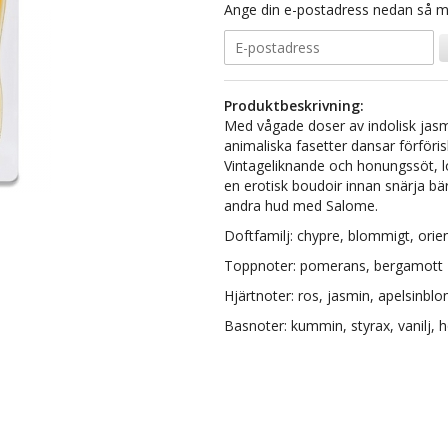
Ange din e-postadress nedan så med
Produktbeskrivning:
Med vågade doser av indolisk jasmi
animaliska fasetter dansar förföris
Vintageliknande och honungssöt, l
en erotisk boudoir innan snärja bära
andra hud med Salome.
Doftfamilj: chypre, blommigt, orien
Toppnoter: pomerans, bergamott
Hjärtnoter: ros, jasmin, apelsinblo
Basnoter: kummin, styrax, vanilj,