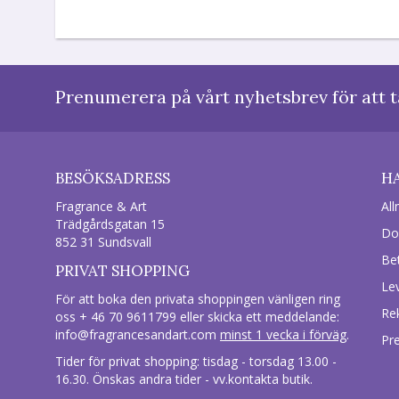
Prenumerera på vårt nyhetsbrev för att t
BESÖKSADRESS
H
Fragrance & Art
All
Trädgårdsgatan 15
Do
852 31 Sundsvall
Be
PRIVAT SHOPPING
Le
För att boka den privata shoppingen vänligen ring
Re
oss + 46 70 9611799 eller skicka ett meddelande:
info@fragrancesandart.com
minst 1 vecka i förväg
.
Pr
Tider för privat shopping: tisdag - torsdag 13.00 -
16.30. Önskas andra tider - vv.kontakta butik.