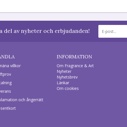
a del av nyheter och erbjudanden!
ANDLA
INFORMATION
mäna villkor
Om Fragrance & Art
Nyheter
ftprov
Nyhetsbrev
talning
Länkar
Om cookies
verans
klamation och ångerrätt
esentkort