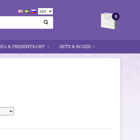
0
REA & PRESENTKORT
SETS & BOXES