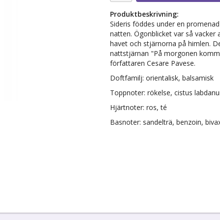
Produktbeskrivning:
Sideris föddes under en promenad l
natten. Ögonblicket var så vacker 
havet och stjärnorna på himlen. Det
nattstjärnan "På morgonen kommer 
författaren Cesare Pavese.
Doftfamilj: orientalisk, balsamisk
Toppnoter: rökelse, cistus labdanu
Hjärtnoter: ros, té
Basnoter: sandelträ, benzoin, bivax