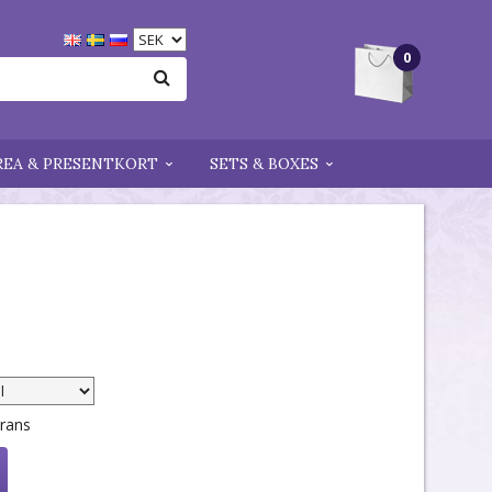
0
REA & PRESENTKORT
SETS & BOXES
erans