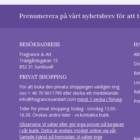
Prenumerera på vårt nyhetsbrev för att t
BESÖKSADRESS
H
Fragrance & Art
All
Trädgårdsgatan 15
Do
852 31 Sundsvall
Be
PRIVAT SHOPPING
Le
För att boka den privata shoppingen vänligen ring
Re
oss + 46 70 9611799 eller skicka ett meddelande:
info@fragrancesandart.com
minst 1 vecka i förväg
.
Pr
Tider för privat shopping: tisdag - torsdag 13.00 -
16.30. Önskas andra tider - vv.kontakta butik.
Observera: Vi säljer eller gör inga prover på begäran
i vår butik. Detta är endast möjligt online via vår
Sample-tjänst på hemsidan. Vi säljer inga
Ko