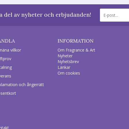
a del av nyheter och erbjudanden!
ANDLA
INFORMATION
mäna villkor
Om Fragrance & Art
Nyheter
ftprov
Nyhetsbrev
talning
Länkar
Om cookies
verans
klamation och ångerrätt
esentkort
ntakt