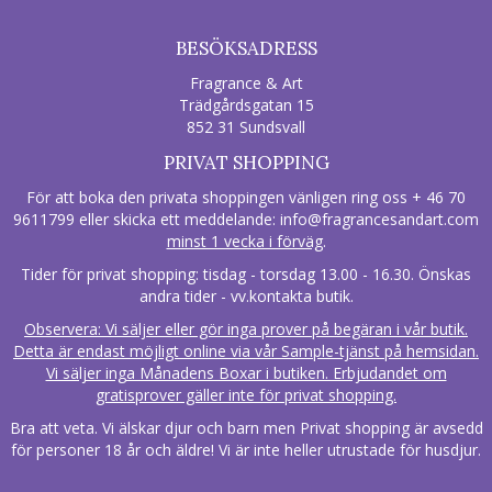
BESÖKSADRESS
Fragrance & Art
Trädgårdsgatan 15
852 31 Sundsvall
PRIVAT SHOPPING
För att boka den privata shoppingen vänligen ring oss + 46 70
9611799 eller skicka ett meddelande:
info@fragrancesandart.com
minst 1 vecka i förväg
.
Tider för privat shopping: tisdag - torsdag 13.00 - 16.30. Önskas
andra tider - vv.kontakta butik.
Observera: Vi säljer eller gör inga prover på begäran i vår butik.
Detta är endast möjligt online via vår Sample-tjänst på hemsidan.
Vi säljer inga Månadens Boxar i butiken. Erbjudandet om
gratisprover gäller inte för privat shopping.
Bra att veta. Vi älskar djur och barn men Privat shopping är avsedd
för personer 18 år och äldre! Vi är inte heller utrustade för husdjur.