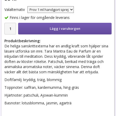
Valalternativ
Finns i lager för omgående leverans
Lägg i varukorgen
Produktbeskrivning:
De heliga sanskrittexterna har en andlig kraft som hjälper sina
läsare utforska sin inre. Tara Mantra Eau de Parfum är en
inbjudan till meditation. Dess kryddig, vibrerande låt sprider
doften av kloster rökelse. Patschuli, berikad med träiga och
animaliska aromatiska noter, väcker sinnena. Denna doft
väcker allt det bästa som mänskligheten har att erbjuda.
Doftfamilj: kryddig, träig, blommig
Toppnoter: saffran, kardemumma, hing-gräs
Hjärtnoter: patschuli, Ajowan-kummin
Basnoter: lotusblomma, jasmin, agarträ