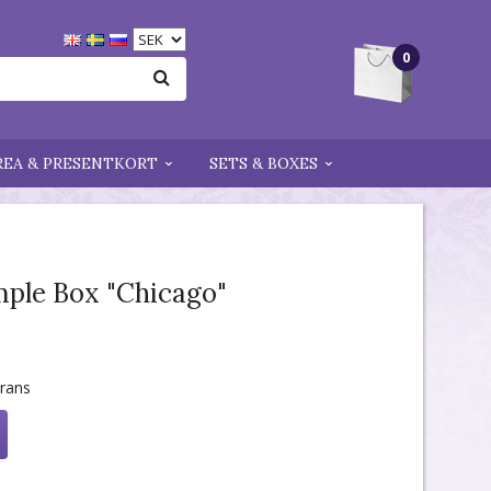
0
REA & PRESENTKORT
SETS & BOXES
mple Box "Chicago"
erans