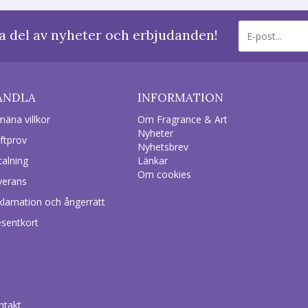
a del av nyheter och erbjudanden!
ANDLA
INFORMATION
mäna villkor
Om Fragrance & Art
Nyheter
ftprov
Nyhetsbrev
talning
Länkar
Om cookies
verans
klamation och ångerrätt
esentkort
ntakt