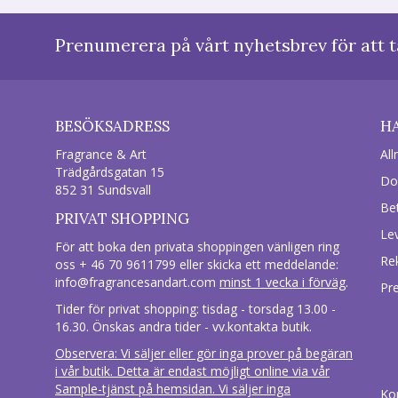
Prenumerera på vårt nyhetsbrev för att t
BESÖKSADRESS
H
Fragrance & Art
All
Trädgårdsgatan 15
Do
852 31 Sundsvall
Be
PRIVAT SHOPPING
Le
För att boka den privata shoppingen vänligen ring
Re
oss + 46 70 9611799 eller skicka ett meddelande:
info@fragrancesandart.com
minst 1 vecka i förväg
.
Pr
Tider för privat shopping: tisdag - torsdag 13.00 -
16.30. Önskas andra tider - vv.kontakta butik.
Observera: Vi säljer eller gör inga prover på begäran
i vår butik. Detta är endast möjligt online via vår
Sample-tjänst på hemsidan. Vi säljer inga
Ko