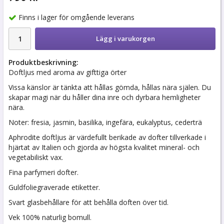
Finns i lager för omgående leverans
Lägg i varukorgen
Produktbeskrivning:
Doftljus med aroma av gifttiga örter
Vissa känslor är tänkta att hållas gömda, hållas nära själen. Du
skapar magi när du håller dina inre och dyrbara hemligheter
nära.
Noter: fresia, jasmin, basilika, ingefära, eukalyptus, cederträ
Aphrodite doftljus är värdefullt berikade av dofter tillverkade i
hjärtat av Italien och gjorda av högsta kvalitet mineral- och
vegetabiliskt vax.
Fina parfymeri dofter.
Guldfoliegraverade etiketter.
Svart glasbehållare för att behålla doften över tid.
Vek 100% naturlig bomull.