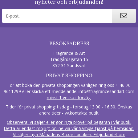
nyheter och erbjudanden!
BESÖKSADRESS
Fragrance & Art
Trädgårdsgatan 15
852 31 Sundsvall
PRIVAT SHOPPING
För att boka den privata shoppingen vänligen ring oss + 46 70
9611799 eller skicka ett meddelande:
info@fragrancesandart.com
minst 1 vecka i förväg
.
Tider för privat shopping: tisdag - torsdag 13.00 - 16.30. Önskas
andra tider - vv.kontakta butik.
Observera: Vi säljer eller gör inga prover på begäran i vår butik.
Detta är endast möjligt online via vår Sample-tjänst på hemsidan.
Vi säljer inga Månadens Boxar i butiken. Erbjudandet om