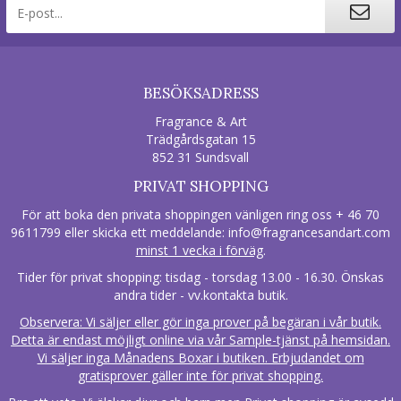
BESÖKSADRESS
Fragrance & Art
Trädgårdsgatan 15
852 31 Sundsvall
PRIVAT SHOPPING
För att boka den privata shoppingen vänligen ring oss + 46 70
9611799 eller skicka ett meddelande:
info@fragrancesandart.com
minst 1 vecka i förväg
.
Tider för privat shopping: tisdag - torsdag 13.00 - 16.30. Önskas
andra tider - vv.kontakta butik.
Observera: Vi säljer eller gör inga prover på begäran i vår butik.
Detta är endast möjligt online via vår Sample-tjänst på hemsidan.
Vi säljer inga Månadens Boxar i butiken. Erbjudandet om
gratisprover gäller inte för privat shopping.