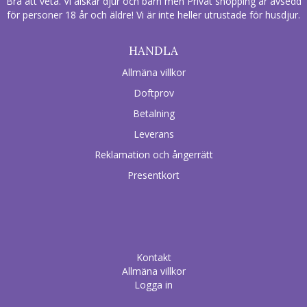
Bra att veta. Vi älskar djur och barn men Privat shopping är avsedd
för personer 18 år och äldre! Vi är inte heller utrustade för husdjur.
HANDLA
Allmäna villkor
Doftprov
Betalning
Leverans
Reklamation och ångerrätt
Presentkort
Kontakt
Allmäna villkor
Logga in