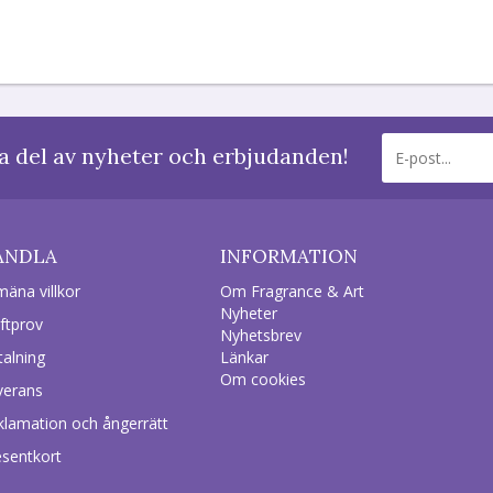
a del av nyheter och erbjudanden!
ANDLA
INFORMATION
mäna villkor
Om Fragrance & Art
Nyheter
ftprov
Nyhetsbrev
talning
Länkar
Om cookies
verans
klamation och ångerrätt
esentkort