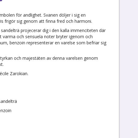
mbolen för andlighet. Svanen döljer i sig en
 frigör sig genom att finna fred och harmoni.
h sandelträ projecerar dig i den kalla immenciteten där
 varma och sensuela noter bryter igenom och
num, benzoin representerar en varelse som befriar sig
r styrkan och majestäten av denna varelsen genom
t.
cile Zarokian.
 sandelträ
enzoin