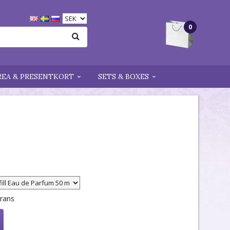
0
REA & PRESENTKORT
SETS & BOXES
erans