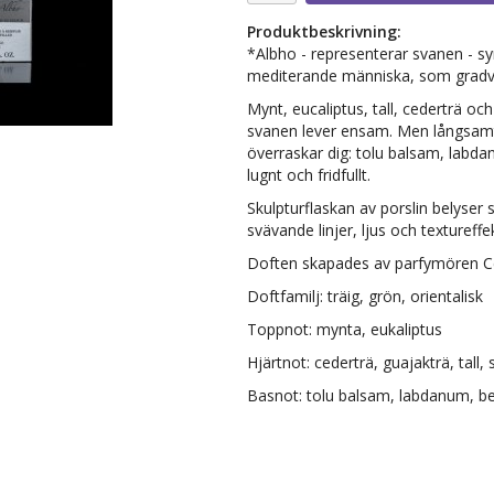
Produktbeskrivning:
*Albho - representerar svanen - sy
mediterande människa, som gradvis
Mynt, eucaliptus, tall, cederträ oc
svanen lever ensam. Men långsamt
överraskar dig: tolu balsam, labda
lugnt och fridfullt.
Skulpturflaskan av porslin belyse
svävande linjer, ljus och textureffek
Doften skapades av parfymören Cé
Doftfamilj: träig, grön, orientalisk
Toppnot: mynta, eukaliptus
Hjärtnot: cederträ, guajakträ, tall,
Basnot: tolu balsam, labdanum, b