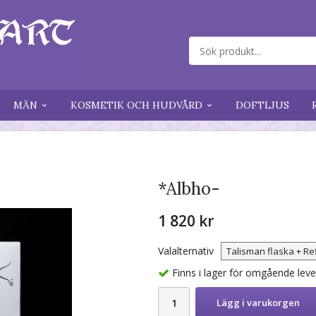
MÄN
KOSMETIK OCH HUDVÅRD
DOFTLJUS
*Albho-
1 820 kr
Valalternativ
Finns i lager för omgående lev
Lägg i varukorgen