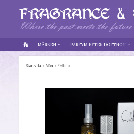
MÄRKEN
PARFYM EFTER DOFTNOT
Startsida
Män
*Albho-