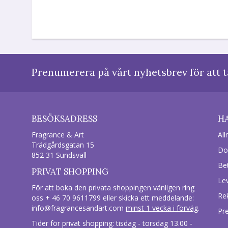
Prenumerera på vårt nyhetsbrev för att t
BESÖKSADRESS
H
Fragrance & Art
All
Trädgårdsgatan 15
Do
852 31 Sundsvall
Be
PRIVAT SHOPPING
Le
För att boka den privata shoppingen vänligen ring
Re
oss + 46 70 9611799 eller skicka ett meddelande:
info@fragrancesandart.com
minst 1 vecka i förväg
.
Pr
Tider för privat shopping: tisdag - torsdag 13.00 -