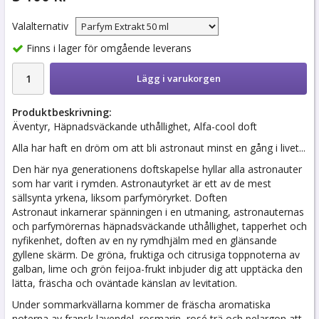
Valalternativ
Finns i lager för omgående leverans
Lägg i varukorgen
Produktbeskrivning:
Äventyr, Häpnadsväckande uthållighet, Alfa-cool doft
Alla har haft en dröm om att bli astronaut minst en gång i livet...
Den här nya generationens doftskapelse hyllar alla astronauter
som har varit i rymden. Astronautyrket är ett av de mest
sällsynta yrkena, liksom parfymöryrket. Doften
Astronaut inkarnerar spänningen i en utmaning, astronauternas
och parfymörernas häpnadsväckande uthållighet, tapperhet och
nyfikenhet, doften av en ny rymdhjälm med en glänsande
gyllene skärm. De gröna, fruktiga och citrusiga toppnoterna av
galban, lime och grön feijoa-frukt inbjuder dig att upptäcka den
lätta, fräscha och oväntade känslan av levitation.
Under sommarkvällarna kommer de fräscha aromatiska
noterna av fransk lavendel, rosmarin, rosé trä och pelargon att