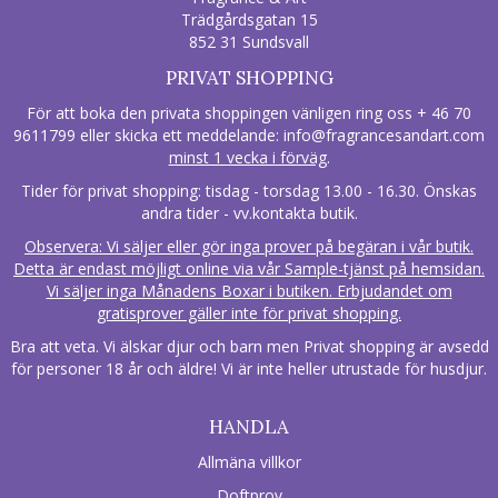
Trädgårdsgatan 15
852 31 Sundsvall
PRIVAT SHOPPING
För att boka den privata shoppingen vänligen ring oss + 46 70
9611799 eller skicka ett meddelande:
info@fragrancesandart.com
minst 1 vecka i förväg
.
Tider för privat shopping: tisdag - torsdag 13.00 - 16.30. Önskas
andra tider - vv.kontakta butik.
Observera: Vi säljer eller gör inga prover på begäran i vår butik.
Detta är endast möjligt online via vår Sample-tjänst på hemsidan.
Vi säljer inga Månadens Boxar i butiken. Erbjudandet om
gratisprover gäller inte för privat shopping.
Bra att veta. Vi älskar djur och barn men Privat shopping är avsedd
för personer 18 år och äldre! Vi är inte heller utrustade för husdjur.
HANDLA
Allmäna villkor
Doftprov