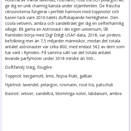
ge dig en unik charmig känsla under stjärnhimlen. De fräscha
citrusnoterna fungerar i perfekt harmoni med toppnoter och
basen tack vare 2010-talets doftskapande hemligheter. Den
coola vetivern, ambra och sandelträet ger dig en oefterhärmlig
sillage. Bli gärna en Astronaut i din egen universum, låt
framtiden börja med Dig! Enligt USAF-data, 2018, var jordens
befolkning mer än 7,5 miljarder människor, medan det totala
antalet astronauter var cirka 800, med endast 562 av dem som
har varit i Rymden. På samma sätt var det totala antalet
levande parfymörer under 2018 mindre än 500...
Doftfamilj: träig, fougére
Toppnot: bergamott, lime, feijoa-frukt, galban
Hjärtnot: lavendel, pelargon, rosmarin, rosé trä, patschuli
Basnot: vetiver, sandelträ, blommiga noter, labdanum, ambra