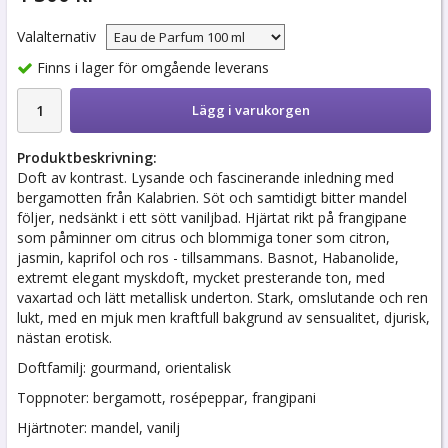
Valalternativ
Finns i lager för omgående leverans
Lägg i varukorgen
Produktbeskrivning:
Doft av kontrast. Lysande och fascinerande inledning med
bergamotten från Kalabrien. Söt och samtidigt bitter mandel
följer, nedsänkt i ett sött vaniljbad. Hjärtat rikt på frangipane
som påminner om citrus och blommiga toner som citron,
jasmin, kaprifol och ros - tillsammans. Basnot, Habanolide,
extremt elegant myskdoft, mycket presterande ton, med
vaxartad och lätt metallisk underton. Stark, omslutande och ren
lukt, med en mjuk men kraftfull bakgrund av sensualitet, djurisk,
nästan erotisk.
Doftfamilj: gourmand, orientalisk
Toppnoter: bergamott, rosépeppar, frangipani
Hjärtnoter: mandel, vanilj