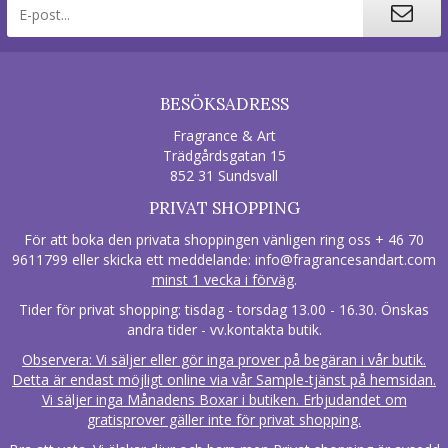
BESÖKSADRESS
Fragrance & Art
Trädgårdsgatan 15
852 31 Sundsvall
PRIVAT SHOPPING
För att boka den privata shoppingen vänligen ring oss + 46 70
9611799 eller skicka ett meddelande:
info@fragrancesandart.com
minst 1 vecka i förväg
.
Tider för privat shopping: tisdag - torsdag 13.00 - 16.30. Önskas
andra tider - vv.kontakta butik.
Observera: Vi säljer eller gör inga prover på begäran i vår butik.
Detta är endast möjligt online via vår Sample-tjänst på hemsidan.
Vi säljer inga Månadens Boxar i butiken. Erbjudandet om
gratisprover gäller inte för privat shopping.