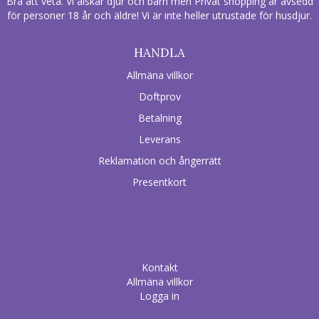
Bra att veta. Vi älskar djur och barn men Privat shopping är avsedd
för personer 18 år och äldre! Vi är inte heller utrustade för husdjur.
HANDLA
Allmäna villkor
Doftprov
Betalning
Leverans
Reklamation och ångerrätt
Presentkort
Kontakt
Allmäna villkor
Logga in