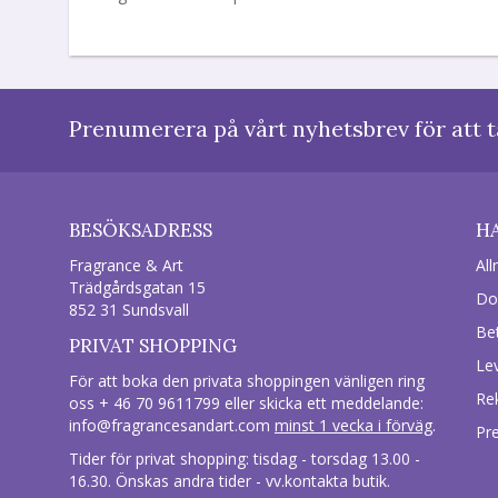
Prenumerera på vårt nyhetsbrev för att t
BESÖKSADRESS
H
Fragrance & Art
All
Trädgårdsgatan 15
Do
852 31 Sundsvall
Be
PRIVAT SHOPPING
Le
För att boka den privata shoppingen vänligen ring
Re
oss + 46 70 9611799 eller skicka ett meddelande:
info@fragrancesandart.com
minst 1 vecka i förväg
.
Pr
Tider för privat shopping: tisdag - torsdag 13.00 -
16.30. Önskas andra tider - vv.kontakta butik.