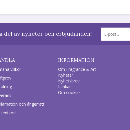
a del av nyheter och erbjudanden!
ANDLA
INFORMATION
mäna villkor
Om Fragrance & Art
Nyheter
ftprov
Nyhetsbrev
talning
Länkar
Om cookies
verans
klamation och ångerrätt
esentkort