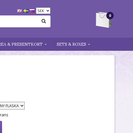
0
REA & PRESENTKORT
SETS & BOXES
erans