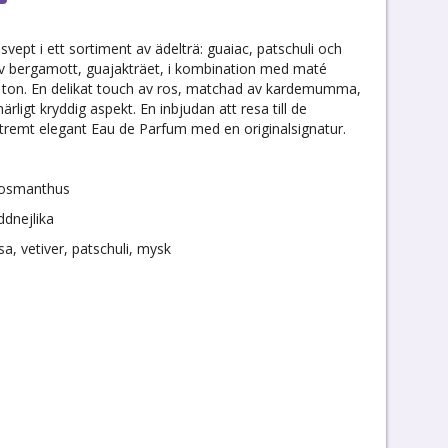
nsvept i ett sortiment av ädelträ: guaiac, patschuli och
av bergamott, guajakträet, i kombination med maté
öt ton. En delikat touch av ros, matchad av kardemumma,
rligt kryddig aspekt. En inbjudan att resa till de
xtremt elegant Eau de Parfum med en originalsignatur.
 osmanthus
dnejlika
, vetiver, patschuli, mysk