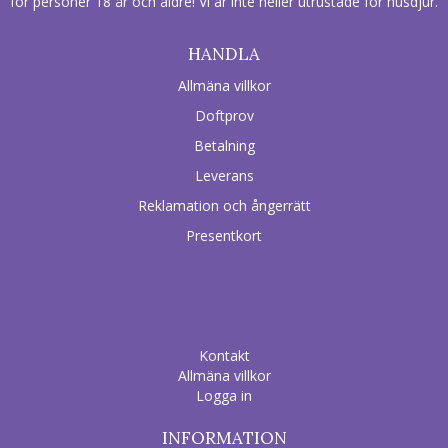
för personer 18 år och äldre! Vi är inte heller utrustade för husdjur.
HANDLA
Allmäna villkor
Doftprov
Betalning
Leverans
Reklamation och ångerrätt
Presentkort
Kontakt
Allmäna villkor
Logga in
INFORMATION