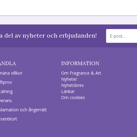
a del av nyheter och erbjudanden!
ANDLA
INFORMATION
mäna villkor
Om Fragrance & Art
Nyheter
ftprov
Nyhetsbrev
talning
Länkar
Om cookies
verans
klamation och ångerrätt
esentkort