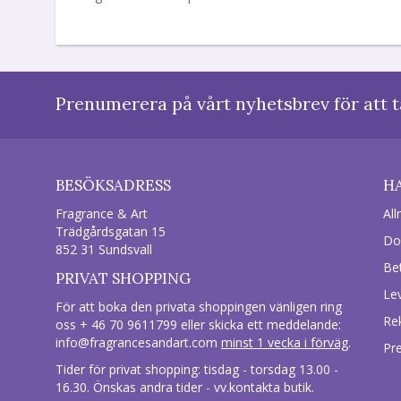
Prenumerera på vårt nyhetsbrev för att t
BESÖKSADRESS
H
Fragrance & Art
All
Trädgårdsgatan 15
Do
852 31 Sundsvall
Be
PRIVAT SHOPPING
Le
För att boka den privata shoppingen vänligen ring
Re
oss + 46 70 9611799 eller skicka ett meddelande:
info@fragrancesandart.com
minst 1 vecka i förväg
.
Pr
Tider för privat shopping: tisdag - torsdag 13.00 -
16.30. Önskas andra tider - vv.kontakta butik.