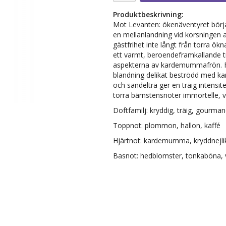
Produktbeskrivning:
Mot Levanten: ökenäventyret börjar
en mellanlandning vid korsningen a
gästfrihet inte långt från torra ö
ett varmt, beroendeframkallande tra
aspekterna av kardemummafrön. Fr
blandning delikat beströdd med ka
och sandelträ ger en träig intensit
torra bärnstensnoter immortelle, v
Doftfamilj: kryddig, träig, gourma
Toppnot: plommon, hallon, kaffé
Hjärtnot: kardemumma, kryddnejlika
Basnot: hedblomster, tonkaböna, v