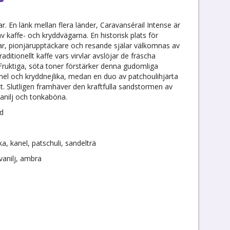
. En länk mellan flera länder, Caravansérail Intense är
v kaffe- och kryddvägarna. En historisk plats för
knar, pionjärupptäckare och resande själar välkomnas av
ditionellt kaffe vars virvlar avslöjar de fräscha
uktiga, söta toner förstärker denna gudomliga
nel och kryddnejlika, medan en duo av patchoulihjärta
et. Slutligen framhäver den kraftfulla sandstormen av
anilj och tonkaböna.
nd
, kanel, patschuli, sandelträ
anilj, ambra