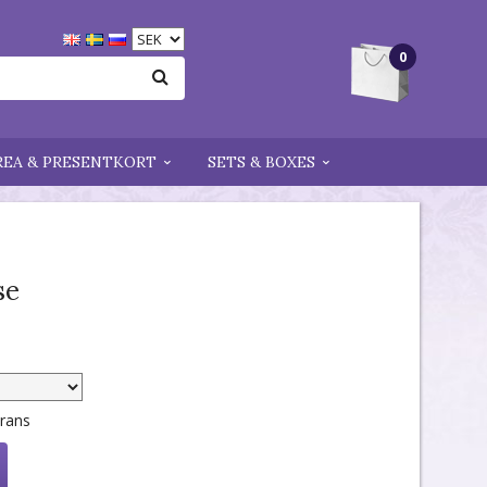
0
REA & PRESENTKORT
SETS & BOXES
se
erans